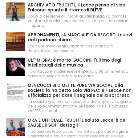
ARCHIVIATO FRÜCHTL, il Lecce pensa al vice
Falcone: spunta il ritorno di BLEVE
Dopo la cessione di Früchtl al Salisburgo, i giallorossi
valutano il portiere cresciuto nel vivaio per completare
il reparto.
ABBONAMENTI, LA MARCIA E' DA RECORD: i nuovi
dati parlano chiaro
Ecco il numero degli abbonati che hanno già
rinnovato la loro tessera
ULTIM'ORA: è morto GUCCINI, l'ultimo degli
intellettuali della musica
Il cantautore modenese si è spento a 86 anni, nel suo
casolare nelle campagne toscane
MENCUCCI SI DIMETTE PURE VIA SOCIAL, alla
società lo ha detto solo via PEC: e il Lecce non
ufficializza per dare il segnale della sorpresa
La società giallorossa spiazzata dall'improvviso gesto
del suo ex Amministratore Delegato: che si è dimesso
via PEC e social
ORA È UFFICIALE. FRÜCHTL saluta Lecce: è del
SALISBURGO! I dettagli
Il portiere tedesco lascia il Salento dopo due stagioni.
Operazione a titolo definitivo con percentuale sulla