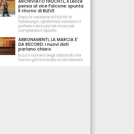
ARCHIVIATO FRÜCHTL, il Lecce
pensa al vice Falcone: spunta
il ritorno di BLEVE
Dopo la cessione di Früchtl al
Salisburgo, i giallorossi valutano il
portiere cresciuto nel vivaio per
completare il reparto.
ABBONAMENTI, LA MARCIA E'
DA RECORD: i nuovi dati
parlano chiaro
Ecco il numero degli abbonati che
hanno già rinnovato la loro tessera