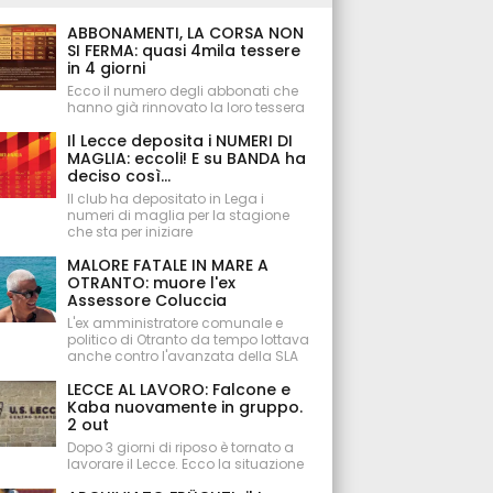
ABBONAMENTI, LA CORSA NON
SI FERMA: quasi 4mila tessere
in 4 giorni
Ecco il numero degli abbonati che
hanno già rinnovato la loro tessera
Il Lecce deposita i NUMERI DI
MAGLIA: eccoli! E su BANDA ha
deciso così...
Il club ha depositato in Lega i
numeri di maglia per la stagione
che sta per iniziare
MALORE FATALE IN MARE A
OTRANTO: muore l'ex
Assessore Coluccia
L'ex amministratore comunale e
politico di Otranto da tempo lottava
anche contro l'avanzata della SLA
LECCE AL LAVORO: Falcone e
Kaba nuovamente in gruppo.
2 out
Dopo 3 giorni di riposo è tornato a
lavorare il Lecce. Ecco la situazione