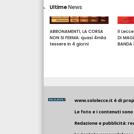
Ultime
News
ABBONAMENTI, LA CORSA
Il Lecc
NON SI FERMA: quasi 4mila
DI MAGL
tessere in 4 giorni
BANDA h
www.sololecce.it
è di propr
Le foto e i contenuti sono 
Redazione e pubblicità:
re