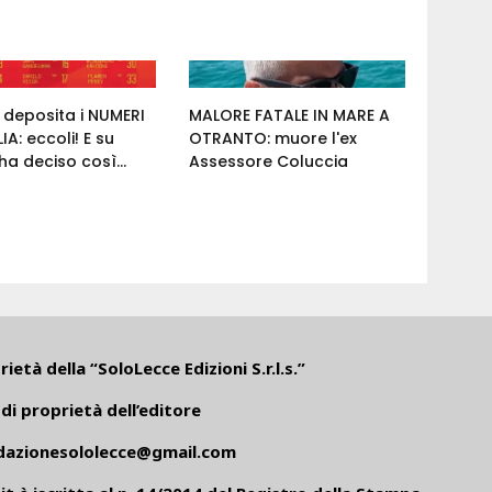
e deposita i NUMERI
MALORE FATALE IN MARE A
IA: eccoli! E su
OTRANTO: muore l'ex
a deciso così...
Assessore Coluccia
ietà della “SoloLecce Edizioni S.r.l.s.”
di proprietà dell’editore
dazionesololecce@gmail.com