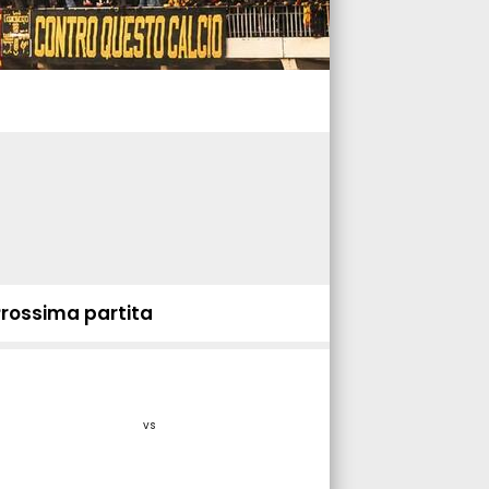
Prossima partita
vs