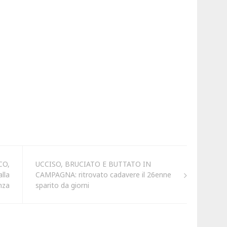
CO,
UCCISO, BRUCIATO E BUTTATO IN
lla
CAMPAGNA: ritrovato cadavere il 26enne
nza
sparito da giorni