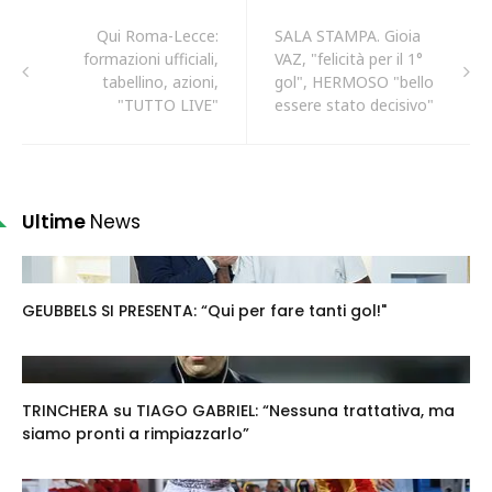
Qui Roma-Lecce:
SALA STAMPA. Gioia
formazioni ufficiali,
VAZ, "felicità per il 1°
tabellino, azioni,
gol", HERMOSO "bello
"TUTTO LIVE"
essere stato decisivo"
Ultime
News
GEUBBELS SI PRESENTA: “Qui per fare tanti gol!"
TRINCHERA su TIAGO GABRIEL: “Nessuna trattativa, ma
siamo pronti a rimpiazzarlo”