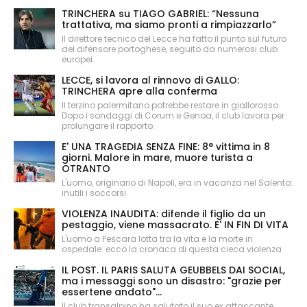
TRINCHERA su TIAGO GABRIEL: “Nessuna
trattativa, ma siamo pronti a rimpiazzarlo”
Il direttore tecnico del Lecce ha fatto il punto sul futuro
del difensore portoghese, seguito da numerosi club
europei.
LECCE, si lavora al rinnovo di GALLO:
TRINCHERA apre alla conferma
Il terzino palermitano potrebbe restare in giallorosso.
Dopo i sondaggi di Corum e Genoa, il club lavora per
prolungare il rapporto.
E' UNA TRAGEDIA SENZA FINE: 8° vittima in 8
giorni. Malore in mare, muore turista a
OTRANTO
L'uomo, originario di Napoli, era in vacanza nel Salento:
inutili i soccorsi
VIOLENZA INAUDITA: difende il figlio da un
pestaggio, viene massacrato. E' IN FIN DI VITA
L'uomo a Pescara lotta tra la vita e la morte in
ospedale: ecco la cronaca di questa cieca violenza
IL POST. IL PARIS SALUTA GEUBBELS DAI SOCIAL,
ma i messaggi sono un disastro: "grazie per
essertene andato"...
Il club transalpino ha salutato il suo ex attaccante.