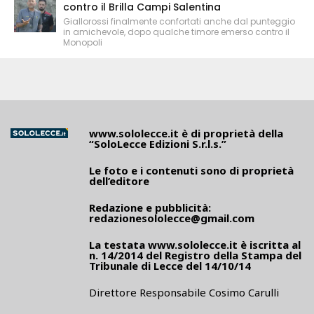
contro il Brilla Campi Salentina
Giallorossi finalmente confortati anche dal punteggio
in amichevole, dopo qualche timore emerso contro il
Monopoli
www.sololecce.it
è di proprietà della
“SoloLecce Edizioni S.r.l.s.”
Le foto e i contenuti sono di proprietà
dell’editore
Redazione e pubblicità:
redazionesololecce@gmail.com
La testata
www.sololecce.it
è iscritta al
n. 14/2014 del Registro della Stampa del
Tribunale di Lecce del 14/10/14
Direttore Responsabile Cosimo Carulli