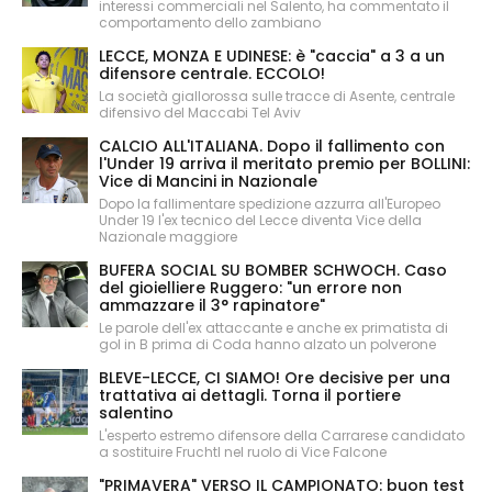
interessi commerciali nel Salento, ha commentato il
comportamento dello zambiano
LECCE, MONZA E UDINESE: è "caccia" a 3 a un
difensore centrale. ECCOLO!
La società giallorossa sulle tracce di Asente, centrale
difensivo del Maccabi Tel Aviv
CALCIO ALL'ITALIANA. Dopo il fallimento con
l'Under 19 arriva il meritato premio per BOLLINI:
Vice di Mancini in Nazionale
Dopo la fallimentare spedizione azzurra all'Europeo
Under 19 l'ex tecnico del Lecce diventa Vice della
Nazionale maggiore
BUFERA SOCIAL SU BOMBER SCHWOCH. Caso
del gioielliere Ruggero: "un errore non
ammazzare il 3° rapinatore"
Le parole dell'ex attaccante e anche ex primatista di
gol in B prima di Coda hanno alzato un polverone
BLEVE-LECCE, CI SIAMO! Ore decisive per una
trattativa ai dettagli. Torna il portiere
salentino
L'esperto estremo difensore della Carrarese candidato
a sostituire Fruchtl nel ruolo di Vice Falcone
"PRIMAVERA" VERSO IL CAMPIONATO: buon test