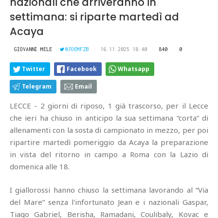
nazionali che arriveranno in
settimana: si riparte martedì ad
Acaya
GIOVANNI MELE
@JOEMFZB
16.11.2025 18:40
840
0
Twitter
Facebook
Whatsapp
Telegram
Email
LECCE - 2 giorni di riposo, 1 già trascorso, per il Lecce
che ieri ha chiuso in anticipo la sua settimana “corta” di
allenamenti con la sosta di campionato in mezzo, per poi
ripartire martedì pomeriggio da Acaya la preparazione
in vista del ritorno in campo a Roma con la Lazio di
domenica alle 18.
I giallorossi hanno chiuso la settimana lavorando al “Via
del Mare” senza l'infortunato Jean e i nazionali Gaspar,
Tiago Gabriel, Berisha, Ramadani, Coulibaly, Kovac e