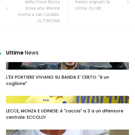
della Croce Rossa
hanno segnato la
trova una 40enne
storia. Eccoli!
morta a San Cataldo.
ULTIM'ORA
Ultime
News
L'EX PORTIERE VIVIANO SU BANDA E' CERTO: "è un
coglione"
LECCE, MONZA E UDINESE: è "caccia" a 3 a un difensore
centrale. ECCOLO!