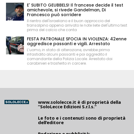
E' SUBITO GEUBBELS! Il francese decide il test
amichevole, si rivede Gandelman, Di
Francesco può sorridere
Il rientro dell'israeliano e il buon approccio del
transalpino appena arrivato le note liete dell'ultimo test
prima del calcio che conta
FESTA PATRONALE SFOCIA IN VIOLENZA: 42enne
aggredisce passanti e vigili. Arrestato
L’uomo, in stato di alterazione, avrebbe prima
infastidito alcuni passanti e poi aggredito il
comandante della Polizia Locale. Arrestato dai
carabinieri e trasferito in carcere.
www.sololecce.it
è di proprietà della
“SoloLecce Edizioni S.r.l.s.”
Le foto e i contenuti sono di proprietà
dell’editore
Redazione e pubblicità: