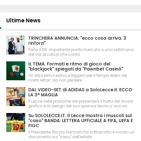
Ultime News
TRINCHERA ANNUNCIA: "ecco cosa arriva. 3
rinforzi"
Parla il DS: importante punto mercato a una settimana
del via al calcio che conta
IL TEMA. Formati e ritmo di gioco del
"blackjack" spiegati da "Pawnbet Casinò"
Un altro tema estivo e leggero per il tempo libero dei
nostri lettori: da non perdere
DAL VIDEO-SET di ADIDAS a SoloLecce.it: ECCO
LA 3° MAGLIA
Il Lecce nelle prossime ore presenterà il frutto del lavoro
grafico e di design del suo sponsor tecnico: eccolo
Su SOLOLECCE.IT. Il Lecce mostra i muscoli sul
"caso" BANDA: LETTERA UFFICIALE A FIFA, UEFA E
FIGC
Il Presidente Sticchi Damiani ha sottoscritto e inviato un
documento sul "caso" dell'estate