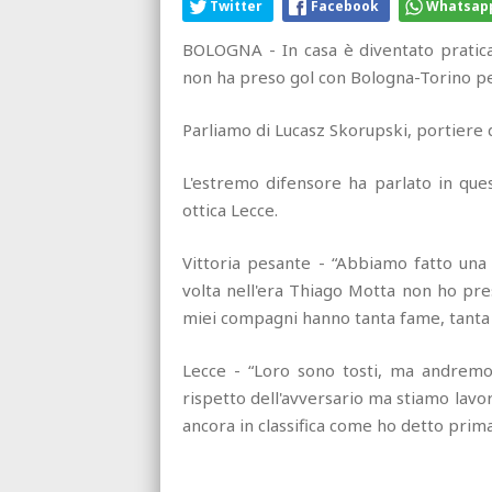
Twitter
Facebook
Whatsap
BOLOGNA - In casa è diventato pratic
non ha preso gol con Bologna-Torino per
Parliamo di Lucasz Skorupski, portiere 
L'estremo difensore ha parlato in ques
ottica Lecce.
Vittoria pesante - “Abbiamo fatto una 
volta nell'era Thiago Motta non ho preso
miei compagni hanno tanta fame, tanta vog
Lecce - “Loro sono tosti, ma andrem
rispetto dell'avversario ma stiamo lav
ancora in classifica come ho detto prima