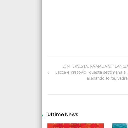
L'INTERVISTA. RAMADANI "LANCIA"
Lecce e Krstovic: "questa settimana si 
allenando forte, vedre
Ultime
News