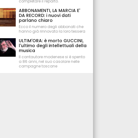
completare il reparto.
ABBONAMENTI, LA MARCIA E'
DA RECORD: i nuovi dati
parlano chiaro
Ecco il numero degli abbonati che
hanno già rinnovato la loro tessera
ULTIM'ORA: è morto GUCCINI,
l'ultimo degli intellettuali della
musica
Il cantautore modenese si è spento
a 86 anni, nel suo casolare nelle
campagne toscane