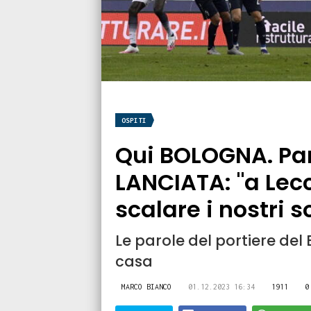
OSPITI
Qui BOLOGNA. Par
LANCIATA: "a Lec
scalare i nostri s
Le parole del portiere del 
casa
MARCO BIANCO
01.12.2023 16:34
1911
0