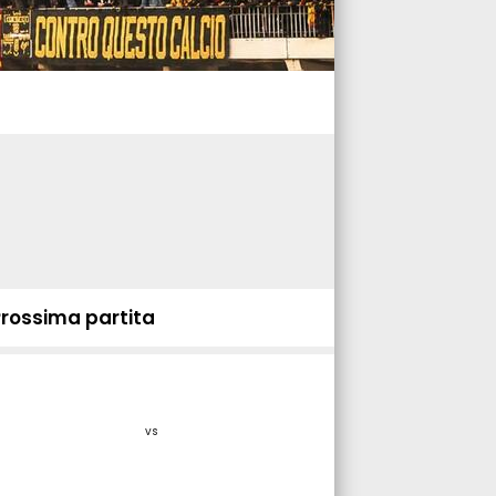
Prossima partita
vs