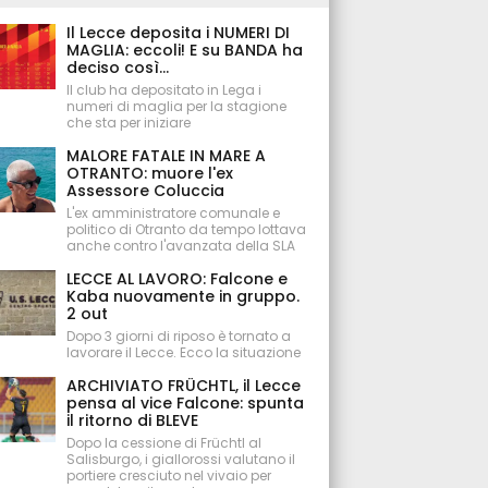
Il Lecce deposita i NUMERI DI
MAGLIA: eccoli! E su BANDA ha
deciso così...
Il club ha depositato in Lega i
numeri di maglia per la stagione
che sta per iniziare
MALORE FATALE IN MARE A
OTRANTO: muore l'ex
Assessore Coluccia
L'ex amministratore comunale e
politico di Otranto da tempo lottava
anche contro l'avanzata della SLA
LECCE AL LAVORO: Falcone e
Kaba nuovamente in gruppo.
2 out
Dopo 3 giorni di riposo è tornato a
lavorare il Lecce. Ecco la situazione
ARCHIVIATO FRÜCHTL, il Lecce
pensa al vice Falcone: spunta
il ritorno di BLEVE
Dopo la cessione di Früchtl al
Salisburgo, i giallorossi valutano il
portiere cresciuto nel vivaio per