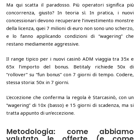
Ma qui scatta il paradosso. Più operatori significa più
concorrenza, giusto? In teoria sì. In pratica, i nuovi
concessionari devono recuperare l’investimento monstre
della licenza, quei 7 milioni di euro non sono uno scherzo,
e lo fanno applicando condizioni di “wagering” che
restano mediamente aggressive.
Il range tipico per i nuovi casinò ADM viaggia tra 35x e
65x l’importo del bonus. Betitaly richiede 50x di
“rollover” su “fun bonus” con 7 giorni di tempo. Codere,
stessa storia: 50x in 7 giorni.
L’eccezione che conferma la regola è Starcasinò, con un
“wagering” di 10x (basso) e 15 giorni di scadenza, ma si
tratta appunto di un’eccezione.
Metodologia: come abbiamo
valutato le offerte (e come