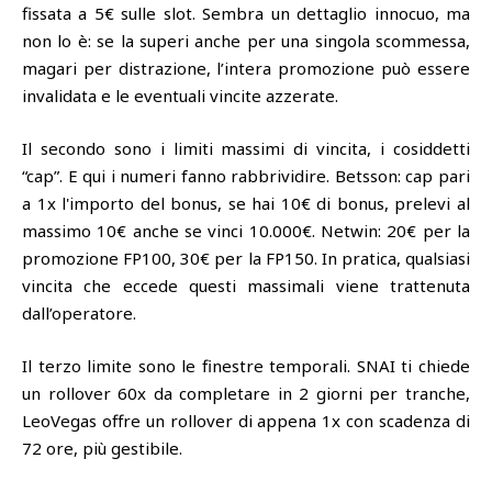
fissata a 5€ sulle slot. Sembra un dettaglio innocuo, ma
non lo è: se la superi anche per una singola scommessa,
magari per distrazione, l’intera promozione può essere
invalidata e le eventuali vincite azzerate.
Il secondo sono i limiti massimi di vincita, i cosiddetti
“cap”. E qui i numeri fanno rabbrividire. Betsson: cap pari
a 1x l'importo del bonus, se hai 10€ di bonus, prelevi al
massimo 10€ anche se vinci 10.000€. Netwin: 20€ per la
promozione FP100, 30€ per la FP150. In pratica, qualsiasi
vincita che eccede questi massimali viene trattenuta
dall’operatore.
Il terzo limite sono le finestre temporali. SNAI ti chiede
un rollover 60x da completare in 2 giorni per tranche,
LeoVegas offre un rollover di appena 1x con scadenza di
72 ore, più gestibile.