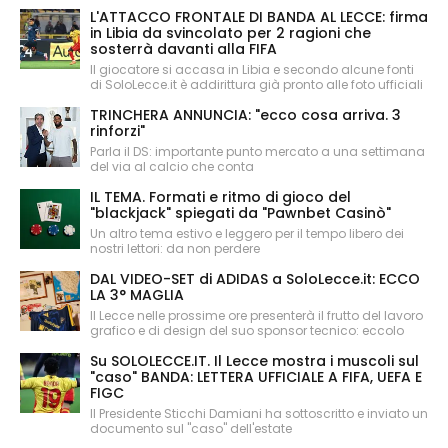
L'ATTACCO FRONTALE DI BANDA AL LECCE: firma
in Libia da svincolato per 2 ragioni che
sosterrà davanti alla FIFA
Il giocatore si accasa in Libia e secondo alcune fonti
di SoloLecce.it è addirittura già pronto alle foto ufficiali
TRINCHERA ANNUNCIA: "ecco cosa arriva. 3
rinforzi"
Parla il DS: importante punto mercato a una settimana
del via al calcio che conta
IL TEMA. Formati e ritmo di gioco del
"blackjack" spiegati da "Pawnbet Casinò"
Un altro tema estivo e leggero per il tempo libero dei
nostri lettori: da non perdere
DAL VIDEO-SET di ADIDAS a SoloLecce.it: ECCO
LA 3° MAGLIA
Il Lecce nelle prossime ore presenterà il frutto del lavoro
grafico e di design del suo sponsor tecnico: eccolo
Su SOLOLECCE.IT. Il Lecce mostra i muscoli sul
"caso" BANDA: LETTERA UFFICIALE A FIFA, UEFA E
FIGC
Il Presidente Sticchi Damiani ha sottoscritto e inviato un
documento sul "caso" dell'estate