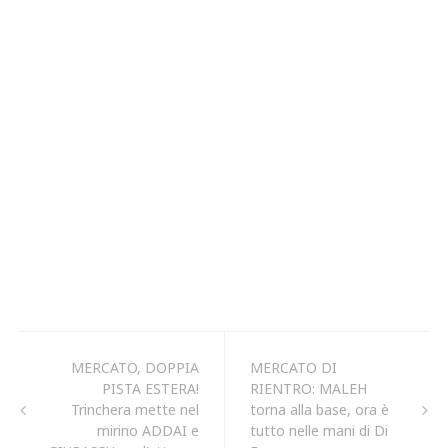
MERCATO, DOPPIA
MERCATO DI
PISTA ESTERA!
RIENTRO: MALEH
Trinchera mette nel
torna alla base, ora è
mirino ADDAI e
tutto nelle mani di Di