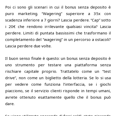
Poi ci sono gli scenari in cui il bonus senza deposito è
puro marketing. “Wagering” superiore a 35x con
scadenza inferiore a 7 giorni? Lascia perdere. “Cap” sotto
i 20€ che rendono irrilevante qualsiasi vincita? Lascia
perdere. Limiti di puntata bassissimi che trasformano il
completamento del “wagering” in un percorso a ostacoli?
Lascia perdere due volte.
Il buon senso finale è questo: un bonus senza deposito è
uno strumento per testare una piattaforma senza
rischiare capitale proprio. Trattatelo come un “test
drive”, non come un biglietto della lotteria. Se lo si usa
per vedere come funziona l’interfaccia, se i giochi
piacciono, se il servizio clienti risponde in tempi umani,
avrete ottenuto esattamente quello che il bonus può
dare.
Se viene utilizzato sperando di farci soldi, state giocando