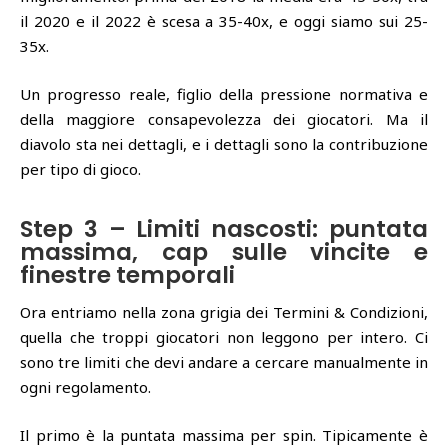
il 2020 e il 2022 è scesa a 35-40x, e oggi siamo sui 25-
35x.
Un progresso reale, figlio della pressione normativa e
della maggiore consapevolezza dei giocatori. Ma il
diavolo sta nei dettagli, e i dettagli sono la contribuzione
per tipo di gioco.
Step 3 – Limiti nascosti: puntata
massima, cap sulle vincite e
finestre temporali
Ora entriamo nella zona grigia dei Termini & Condizioni,
quella che troppi giocatori non leggono per intero. Ci
sono tre limiti che devi andare a cercare manualmente in
ogni regolamento.
Il primo è la puntata massima per spin. Tipicamente è