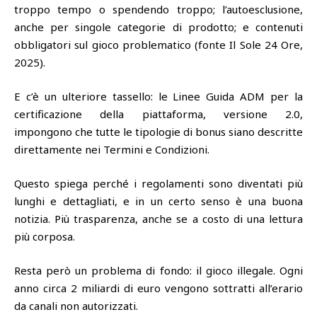
troppo tempo o spendendo troppo; l’autoesclusione,
anche per singole categorie di prodotto; e contenuti
obbligatori sul gioco problematico (fonte Il Sole 24 Ore,
2025).
E c’è un ulteriore tassello: le Linee Guida ADM per la
certificazione della piattaforma, versione 2.0,
impongono che tutte le tipologie di bonus siano descritte
direttamente nei Termini e Condizioni.
Questo spiega perché i regolamenti sono diventati più
lunghi e dettagliati, e in un certo senso è una buona
notizia. Più trasparenza, anche se a costo di una lettura
più corposa.
Resta però un problema di fondo: il gioco illegale. Ogni
anno circa 2 miliardi di euro vengono sottratti all’erario
da canali non autorizzati.