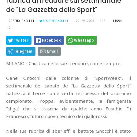
rubrica di freddure sul settimanale
de "La Gazzetta dello Sport"
COSIMO CARULLI
@COSIMOCARULLI
22.06.2025 11:06
11594
7
Twitter
Facebook
Whatsapp
Telegram
Email
MILANO - Caustico nelle sue freddure, come sempre.
Gene Gnocchi dalle colonne di “SportWeek”, il
settimanale del sabato de “La Gazzetta dello Sport”
battezza il Lecce come certa retrocessa del prossimo
campionato. Troppa, evidentemente, la famigerata
“sfiga” che si trascina da qualche anno Eusebio Di
Francesco, futuro nuovo tecnico dei giallorossi.
Nella sua rubrica di sberleffi e battute Gnocchi è stato