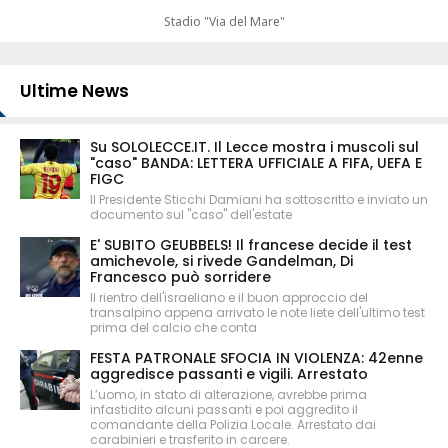
Stadio "Via del Mare"
Ultime News
Su SOLOLECCE.IT. Il Lecce mostra i muscoli sul
"caso" BANDA: LETTERA UFFICIALE A FIFA, UEFA E
FIGC
Il Presidente Sticchi Damiani ha sottoscritto e inviato un
documento sul "caso" dell'estate
E' SUBITO GEUBBELS! Il francese decide il test
amichevole, si rivede Gandelman, Di
Francesco può sorridere
Il rientro dell'israeliano e il buon approccio del
transalpino appena arrivato le note liete dell'ultimo test
prima del calcio che conta
FESTA PATRONALE SFOCIA IN VIOLENZA: 42enne
aggredisce passanti e vigili. Arrestato
L’uomo, in stato di alterazione, avrebbe prima
infastidito alcuni passanti e poi aggredito il
comandante della Polizia Locale. Arrestato dai
carabinieri e trasferito in carcere.