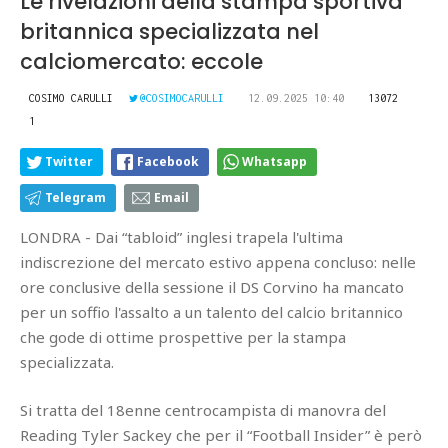
Le rivelazioni della stampa sportiva
britannica specializzata nel
calciomercato: eccole
COSIMO CARULLI
@COSIMOCARULLI
12.09.2025 10:40
13072
1
Twitter
Facebook
Whatsapp
Telegram
Email
LONDRA - Dai “tabloid” inglesi trapela l'ultima
indiscrezione del mercato estivo appena concluso: nelle
ore conclusive della sessione il DS Corvino ha mancato
per un soffio l'assalto a un talento del calcio britannico
che gode di ottime prospettive per la stampa
specializzata.
Si tratta del 18enne centrocampista di manovra del
Reading Tyler Sackey che per il “Football Insider” è però