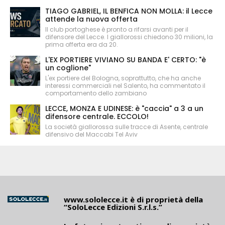
TIAGO GABRIEL, IL BENFICA NON MOLLA: il Lecce
attende la nuova offerta
Il club portoghese è pronto a rifarsi avanti per il
difensore del Lecce. I giallorossi chiedono 30 milioni, la
prima offerta era da 20.
L'EX PORTIERE VIVIANO SU BANDA E' CERTO: "è
un coglione"
L'ex portiere del Bologna, soprattutto, che ha anche
interessi commerciali nel Salento, ha commentato il
comportamento dello zambiano
LECCE, MONZA E UDINESE: è "caccia" a 3 a un
difensore centrale. ECCOLO!
La società giallorossa sulle tracce di Asente, centrale
difensivo del Maccabi Tel Aviv
www.sololecce.it
è di proprietà della
“SoloLecce Edizioni S.r.l.s.”