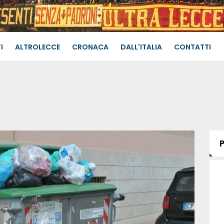
I
ALTROLECCE
CRONACA
DALL'ITALIA
CONTATTI