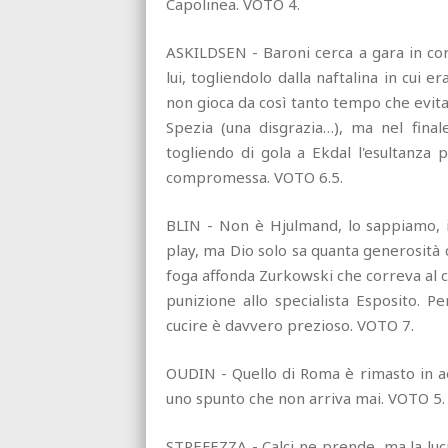
Capolinea. VOTO 4.
ASKILDSEN - Baroni cerca a gara in cor
lui, togliendolo dalla naftalina in cui e
non gioca da così tanto tempo che evita
Spezia (una disgrazia…), ma nel final
togliendo di gola a Ekdal l'esultanza 
compromessa. VOTO 6.5.
BLIN - Non è Hjulmand, lo sappiamo, i
play, ma Dio solo sa quanta generosità c
foga affonda Zurkowski che correva al co
punizione allo specialista Esposito. P
cucire è davvero prezioso. VOTO 7.
OUDIN - Quello di Roma è rimasto in ae
uno spunto che non arriva mai. VOTO 5.
STREFEZZA - Calci ne prende, ma la lucid