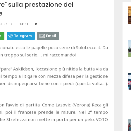
e" sulla prestazione dei
e
3 07:57
13181
0
p
Telegram
Email
onato ecco le pagelle poco serie di SoloLecce.it. Da
 troppo sul serio…, mi raccomando!
para” Askildsen, l'occasione più nitida la butta via da
il tempo a litigare con mezza difesa per la gestione
er disimpegnarsi bene con i piedi (questa volta…).
l'avvio di partita. Come Lazovic (Verona) Reca gli
i, poi il francese prende le misure. Nel 2° tempo
e che Strefezza non mette in porta per un pelo. VOTO