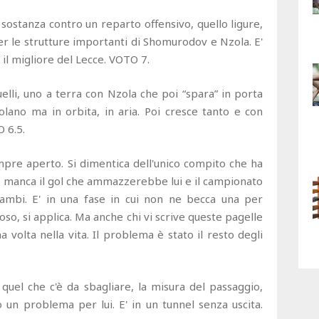
stanza contro un reparto offensivo, quello ligure,
r le strutture importanti di Shomurodov e Nzola. E'
è il migliore del Lecce. VOTO 7.
li, uno a terra con Nzola che poi “spara” in porta
golano ma in orbita, in aria. Poi cresce tanto e con
O 6.5.
empre aperto. Si dimentica dell'unico compito che ha
he manca il gol che ammazzerebbe lui e il campionato
rambi. E' in una fase in cui non ne becca una per
o, si applica. Ma anche chi vi scrive queste pagelle
 volta nella vita. Il problema è stato il resto degli
uel che c'è da sbagliare, la misura del passaggio,
 un problema per lui. E' in un tunnel senza uscita.