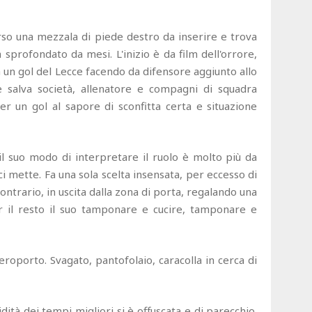
so una mezzala di piede destro da inserire e trova
ra sprofondato da mesi. L'inizio è da film dell'orrore,
 un gol del Lecce facendo da difensore aggiunto allo
e salva società, allenatore e compagni di squadra
per un gol al sapore di sconfitta certa e situazione
l suo modo di interpretare il ruolo è molto più da
i mette. Fa una sola scelta insensata, per eccesso di
ntrario, in uscita dalla zona di porta, regalando una
er il resto il suo tamponare e cucire, tamponare e
roporto. Svagato, pantofolaio, caracolla in cerca di
ità dei tempi migliori si è offuscata e di parecchio.