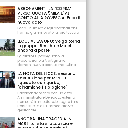
ABBONAMENTI, LA "CORSA"
VERSO QUOTA 5MILA E' AL
CONTO ALLA ROVESCIA! Ecco il
nuovo dato
Ecco il numero degli abbonati che
hanno già rinnovato la loro tessera
LECCE AL LAVORO: Veiga torna
in gruppo, Berisha e Maleh
ancora a parte
I giallorossi proseguono la
preparazione a Martignano:
domani nuova seduta mattutina
LA NOTA DEL LECCE: nessuna
sostituzione per MENCUCCI,
liquidato con garbo,
"dinamiche fisiologiche"
L'avvicendamento con un altro
Amministratore Delegato esterno
non sarà immediato, bisogna fare
fronte subito alla immediatezza
gestionale
ANCORA UNA TRAGEDIA IN
MARE: turista si accascia e