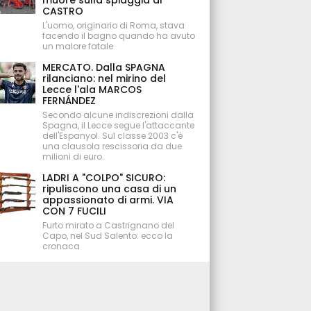
muore sulla spiaggia di
CASTRO
L'uomo, originario di Roma, stava
facendo il bagno quando ha avuto
un malore fatale
MERCATO. Dalla SPAGNA
rilanciano: nel mirino del
Lecce l'ala MARCOS
FERNÁNDEZ
Secondo alcune indiscrezioni dalla
Spagna, il Lecce segue l'attaccante
dell'Espanyol. Sul classe 2003 c'è
una clausola rescissoria da due
milioni di euro.
LADRI A "COLPO" SICURO:
ripuliscono una casa di un
appassionato di armi. VIA
CON 7 FUCILI
Furto mirato a Castrignano del
Capo, nel Sud Salento: ecco la
cronaca