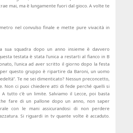
trae mai, ma è lungamente fuori dal gioco. A volte te
metro nel convulso finale e mette pure vivacità in
lla sua squadra dopo un anno insieme è davvero
esta testata è stata l'unica a restarti al fianco in B
ato, l'unica ad aver scritto il giorno dopo la festa
 per questo gruppo è ripartire da Baroni, un uomo
 fedeltà”. Te ne sei dimenticato? Nessun preconcetto,
e. Non ci puoi chiedere atti di fede perché quelli si
 A tutto c'è un limite. Salviamo il Lecce, poi basta
 che fare di un pallone dopo un anno, non saper
erale con le mani assicurandosi di non perdere
zatura. Si riguardi in tv quante volte è accaduto.