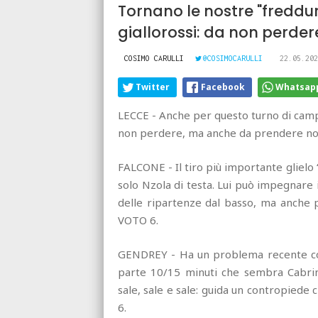
Tornano le nostre "freddur
giallorossi: da non perder
COSIMO CARULLI
@COSIMOCARULLI
22.05.202
Twitter
Facebook
Whatsap
LECCE - Anche per questo turno di campi
non perdere, ma anche da prendere non
FALCONE - Il tiro più importante glielo “
solo Nzola di testa. Lui può impegnare 
delle ripartenze dal basso, ma anche p
VOTO 6.
GENDREY - Ha un problema recente con 
parte 10/15 minuti che sembra Cabrin
sale, sale e sale: guida un contropied
6.