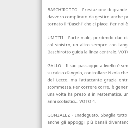
BASCHIROTTO - Prestazione di grande so
davvero complicato da gestire anche pe
tornato il “Baschi” che ci piace. Per noi 
UMTITI - Parte male, perdendo due duel
col sinistro, un altro sempre con l'an
Baschirotto guida la linea centrale. VOT
GALLO - Il suo passaggio a livello è s
su calcio d'angolo, controllare Nzola c
del Lecce, ma l'attaccante grazia ent
scommessa. Per correre corre, è generos
una volta ha preso 8 in Matematica, una
anni scolastici… VOTO 4.
GONZALEZ - Inadeguato. Sbaglia tutto q
anche gli appoggi più banali diventano