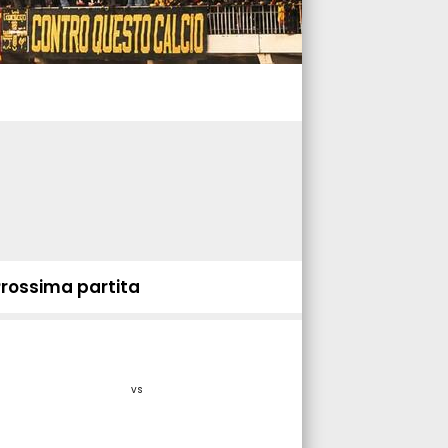
Prossima partita
vs