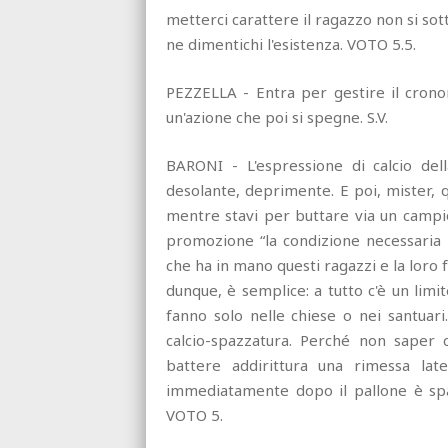
metterci carattere il ragazzo non si sot
ne dimentichi l'esistenza. VOTO 5.5.
PEZZELLA - Entra per gestire il crono
un'azione che poi si spegne. S.V.
BARONI - L'espressione di calcio de
desolante, deprimente. E poi, mister, qu
mentre stavi per buttare via un campion
promozione “la condizione necessaria
che ha in mano questi ragazzi e la loro
dunque, è semplice: a tutto c'è un limit
fanno solo nelle chiese o nei santuari.
calcio-spazzatura. Perché non saper
battere addirittura una rimessa lat
immediatamente dopo il pallone è spaz
VOTO 5.