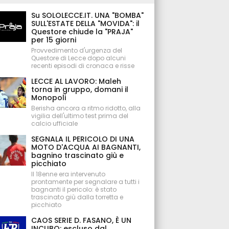
Su SOLOLECCE.IT. UNA "BOMBA"
SULL'ESTATE DELLA "MOVIDA": il
Questore chiude la "PRAJA"
per 15 giorni
Provvedimento d'urgenza del
Questore di Lecce dopo alcuni
recenti episodi di cronaca e risse
LECCE AL LAVORO: Maleh
torna in gruppo, domani il
Monopoli
Berisha ancora a ritmo ridotto, alla
vigilia dell'ultimo test prima del
calcio ufficiale
SEGNALA IL PERICOLO DI UNA
MOTO D'ACQUA AI BAGNANTI,
bagnino trascinato giù e
picchiato
Il 18enne era intervenuto
prontamente per segnalare a tutti i
bagnanti il pericolo: è stato
trascinato giù dalla torretta e
picchiato
CAOS SERIE D. FASANO, È UN
INCUBO: escluso dal