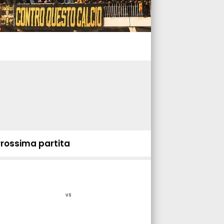
Prossima partita
vs