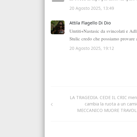
LA TRAGEDIA. CEDE IL CRIC men
cambia la ruota a un cami
MECCANICO MUORE TRAVO