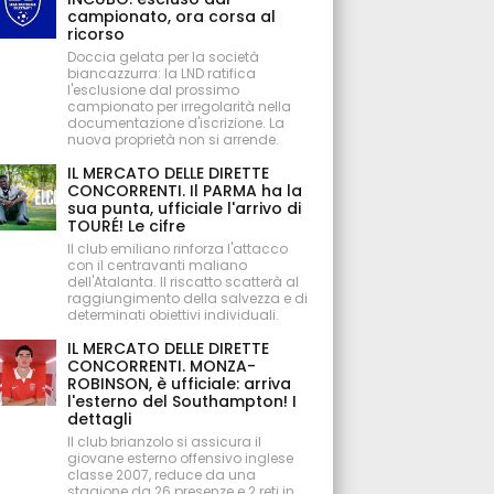
campionato, ora corsa al
ricorso
Doccia gelata per la società
biancazzurra: la LND ratifica
l'esclusione dal prossimo
campionato per irregolarità nella
documentazione d'iscrizione. La
nuova proprietà non si arrende.
IL MERCATO DELLE DIRETTE
CONCORRENTI. Il PARMA ha la
sua punta, ufficiale l'arrivo di
TOURÉ! Le cifre
Il club emiliano rinforza l'attacco
con il centravanti maliano
dell'Atalanta. Il riscatto scatterà al
raggiungimento della salvezza e di
determinati obiettivi individuali.
IL MERCATO DELLE DIRETTE
CONCORRENTI. MONZA-
ROBINSON, è ufficiale: arriva
l'esterno del Southampton! I
dettagli
Il club brianzolo si assicura il
giovane esterno offensivo inglese
classe 2007, reduce da una
stagione da 26 presenze e 2 reti in