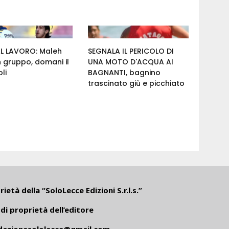
AL LAVORO: Maleh
SEGNALA IL PERICOLO DI
n gruppo, domani il
UNA MOTO D'ACQUA AI
li
BAGNANTI, bagnino
trascinato giù e picchiato
ietà della “SoloLecce Edizioni S.r.l.s.”
di proprietà dell’editore