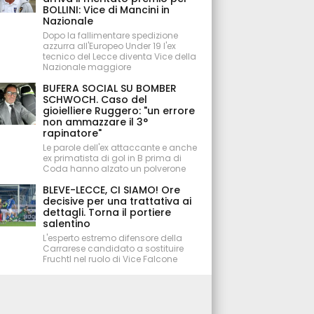
BOLLINI: Vice di Mancini in
Nazionale
Dopo la fallimentare spedizione
azzurra all'Europeo Under 19 l'ex
tecnico del Lecce diventa Vice della
Nazionale maggiore
BUFERA SOCIAL SU BOMBER
SCHWOCH. Caso del
gioielliere Ruggero: "un errore
non ammazzare il 3°
rapinatore"
Le parole dell'ex attaccante e anche
ex primatista di gol in B prima di
Coda hanno alzato un polverone
BLEVE-LECCE, CI SIAMO! Ore
decisive per una trattativa ai
dettagli. Torna il portiere
salentino
L'esperto estremo difensore della
Carrarese candidato a sostituire
Fruchtl nel ruolo di Vice Falcone