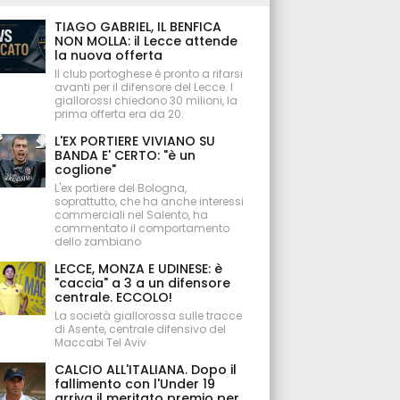
TIAGO GABRIEL, IL BENFICA
NON MOLLA: il Lecce attende
la nuova offerta
Il club portoghese è pronto a rifarsi
avanti per il difensore del Lecce. I
giallorossi chiedono 30 milioni, la
prima offerta era da 20.
L'EX PORTIERE VIVIANO SU
BANDA E' CERTO: "è un
coglione"
L'ex portiere del Bologna,
soprattutto, che ha anche interessi
commerciali nel Salento, ha
commentato il comportamento
dello zambiano
LECCE, MONZA E UDINESE: è
"caccia" a 3 a un difensore
centrale. ECCOLO!
La società giallorossa sulle tracce
di Asente, centrale difensivo del
Maccabi Tel Aviv
CALCIO ALL'ITALIANA. Dopo il
fallimento con l'Under 19
arriva il meritato premio per