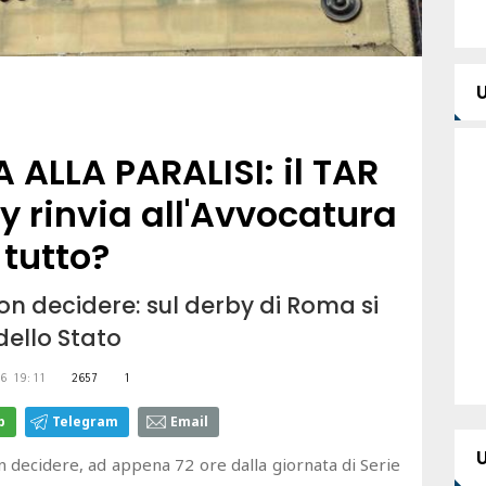
A ALLA PARALISI: il TAR
by rinvia all'Avvocatura
 tutto?
non decidere: sul derby di Roma si
ello Stato
6 19:11
2657
1
p
Telegram
Email
n decidere, ad appena 72 ore dalla giornata di Serie