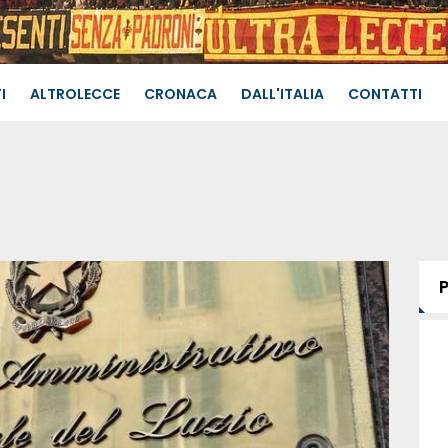
I
ALTROLECCE
CRONACA
DALL'ITALIA
CONTATTI