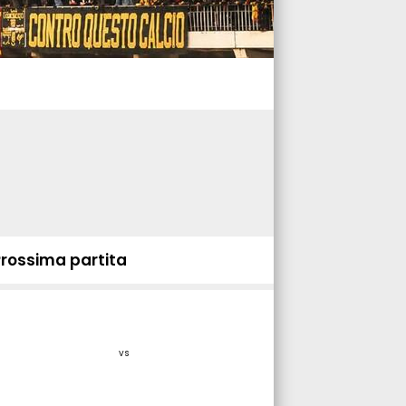
Prossima partita
vs