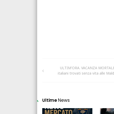
ULTIM'ORA. VACANZA MORTALE
italiani trovati senza vita alle Mal
Ultime
News