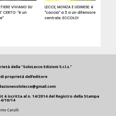
RTIERE VIVIANO SU
LECCE, MONZA E UDINESE: è
' CERTO: "è un
"caccia" a 3 a un difensore
e"
centrale. ECCOLO!
ietà della “SoloLecce Edizioni S.r.l.s.”
di proprietà dell’editore
dazionesololecce@gmail.com
it
è iscritta al n. 14/2014 del Registro della Stampa
14/10/14
mo Carulli