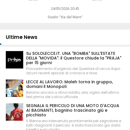
24/05/2026 20:45
Stadio "Via del Mare"
Ultime News
Su SOLOLECCE.IT. UNA "BOMBA" SULL'ESTATE
DELLA "MOVIDA": il Questore chiude la "PRAJA"
per 15 giorni
Provvedimento d'urgenza del Questore di Lecce dopo
alcuni recenti episodi di cronaca e risse
LECCE AL LAVORO: Maleh torna in gruppo,
domani il Monopoli
Berisha ancora a ritmo ridotto, alla vigilia dell'ultimo
test prima del calcio ufficiale
SEGNALA IL PERICOLO DI UNA MOTO D'ACQUA
AI BAGNANTI, bagnino trascinato giù e
picchiato
Il 18enne era intervenuto prontamente per segnalare a
tutti i bagnanti il pericolo: è stato trascinato giù dalla
torretta e picchiato