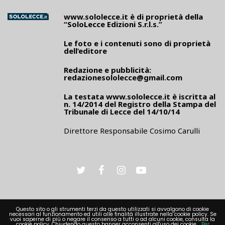
www.sololecce.it
è di proprietà della
“SoloLecce Edizioni S.r.l.s.”
Le foto e i contenuti sono di proprietà
dell’editore
Redazione e pubblicità:
redazionesololecce@gmail.com
La testata
www.sololecce.it
è iscritta al
n. 14/2014 del Registro della Stampa del
Tribunale di Lecce del 14/10/14
Direttore Responsabile Cosimo Carulli
Questo sito o gli strumenti terzi da questo utilizzati si avvalgono di cookie
necessari al funzionamento ed utili alle finalità illustrate nella cookie policy. Se
PRIVACY
vuoi saperne di più o negare il consenso a tutti o ad alcuni cookie, consulta la
cookie policy. Chiudendo questo banner acconsenti all'uso dei cookie.
Per