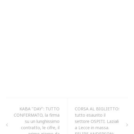
KABA "DAY": TUTTO
CORSA AL BIGLIETTO:
CONFERMATO, la firma
tutto esaurito il
su un lunghissimo
settore OSPITI. Laziali
contratto, le cifre, il
a Lecce in massa.
primo giorno da
FELIPE ANDERSON: