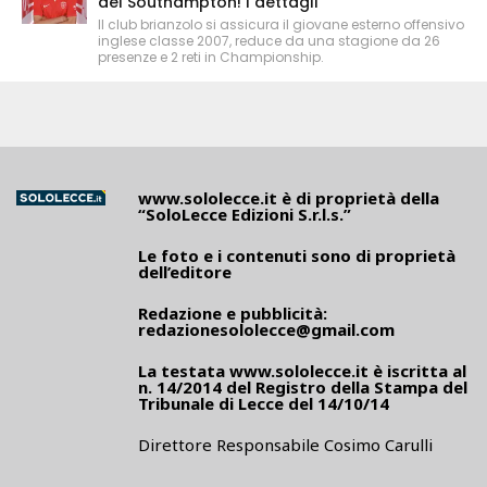
del Southampton! I dettagli
Il club brianzolo si assicura il giovane esterno offensivo
inglese classe 2007, reduce da una stagione da 26
presenze e 2 reti in Championship.
www.sololecce.it
è di proprietà della
“SoloLecce Edizioni S.r.l.s.”
Le foto e i contenuti sono di proprietà
dell’editore
Redazione e pubblicità:
redazionesololecce@gmail.com
La testata
www.sololecce.it
è iscritta al
n. 14/2014 del Registro della Stampa del
Tribunale di Lecce del 14/10/14
Direttore Responsabile Cosimo Carulli