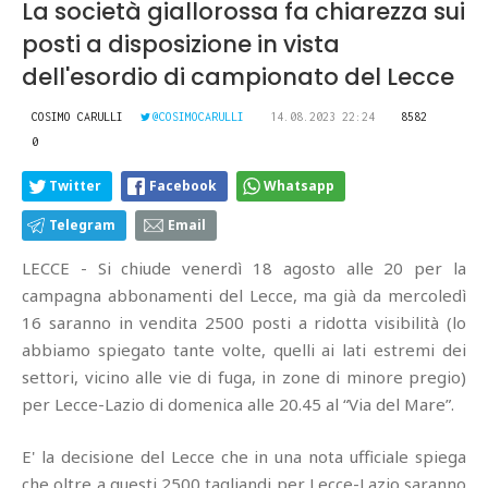
La società giallorossa fa chiarezza sui
posti a disposizione in vista
dell'esordio di campionato del Lecce
COSIMO CARULLI
@COSIMOCARULLI
14.08.2023 22:24
8582
0
Twitter
Facebook
Whatsapp
Telegram
Email
LECCE - Si chiude venerdì 18 agosto alle 20 per la
campagna abbonamenti del Lecce, ma già da mercoledì
16 saranno in vendita 2500 posti a ridotta visibilità (lo
abbiamo spiegato tante volte, quelli ai lati estremi dei
settori, vicino alle vie di fuga, in zone di minore pregio)
per Lecce-Lazio di domenica alle 20.45 al “Via del Mare”.
E' la decisione del Lecce che in una nota ufficiale spiega
che oltre a questi 2500 tagliandi per Lecce-Lazio saranno