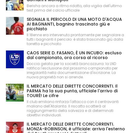
Berisha ancora a ritmo ridotto, alla vigilia dell'ultimo
test prima del calcio ufficiale
SEGNALA IL PERICOLO DI UNA MOTO D'ACQUA
AI BAGNANTI, bagnino trascinato giù e
picchiato
Il 18enne era intervenuto prontamente per segnalare a
tutti i bagnanti il pericolo: è stato trascinato giù dalla
torretta e picchiato
CAOS SERIE D. FASANO, È UN INCUBO: escluso
dal campionato, ora corsa al ricorso
Doccia gelata per la società biancazzurra: la LND
ratifica l'esclusione dal prossimo campionato per
irregolarità nella documentazione d'iscrizione. La
nuova proprietà non si arrende.
IL MERCATO DELLE DIRETTE CONCORRENTI. Il
PARMA ha la sua punta, ufficiale l'arrivo di
TOURÉ! Le cifre
Il club emiliano rinforza l'attacco con il centravanti
maliano dell'Atalanta. Il riscatto scatterà al
raggiungimento della salvezza e di determinati
obiettivi individuali.
IL MERCATO DELLE DIRETTE CONCORRENTI.
MONZA-ROBINSON, è ufficiale: arriva l'esterno