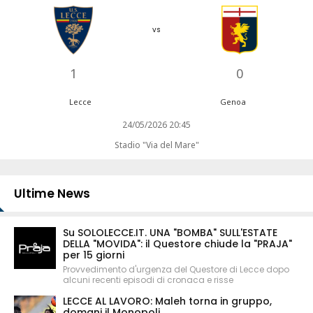
vs
1
0
Lecce
Genoa
24/05/2026 20:45
Stadio "Via del Mare"
Ultime News
Su SOLOLECCE.IT. UNA "BOMBA" SULL'ESTATE
DELLA "MOVIDA": il Questore chiude la "PRAJA"
per 15 giorni
Provvedimento d'urgenza del Questore di Lecce dopo
alcuni recenti episodi di cronaca e risse
LECCE AL LAVORO: Maleh torna in gruppo,
domani il Monopoli