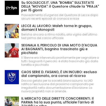
Su SOLOLECCE.IT. UNA "BOMBA" SULL'ESTATE
DELLA "MOVIDA": il Questore chiude la "PRAJA"
per 15 giorni
Provvedimento d'urgenza del Questore di Lecce dopo
alcuni recenti episodi di cronaca e risse
LECCE AL LAVORO: Maleh torna in gruppo,
domani il Monopoli
Berisha ancora a ritmo ridotto, alla vigilia dell'ultimo
test prima del calcio ufficiale
SEGNALA IL PERICOLO DI UNA MOTO D'ACQUA
AI BAGNANTI, bagnino trascinato giù e
picchiato
Il 18enne era intervenuto prontamente per segnalare a
tutti i bagnanti il pericolo: è stato trascinato giù dalla
torretta e picchiato
CAOS SERIE D. FASANO, È UN INCUBO: escluso
dal campionato, ora corsa al ricorso
Doccia gelata per la società biancazzurra: la LND
ratifica l'esclusione dal prossimo campionato per
irregolarità nella documentazione d'iscrizione. La
nuova proprietà non si arrende.
IL MERCATO DELLE DIRETTE CONCORRENTI. Il
PARMA ha la sua punta, ufficiale l'arrivo di