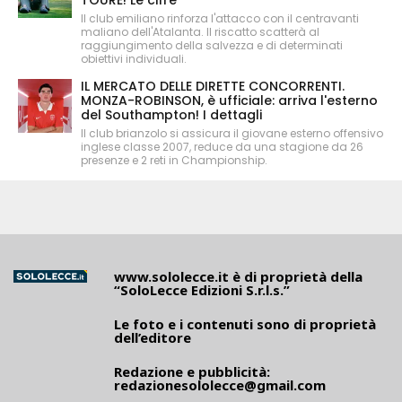
TOURÉ! Le cifre
Il club emiliano rinforza l'attacco con il centravanti
maliano dell'Atalanta. Il riscatto scatterà al
raggiungimento della salvezza e di determinati
obiettivi individuali.
IL MERCATO DELLE DIRETTE CONCORRENTI.
MONZA-ROBINSON, è ufficiale: arriva l'esterno
del Southampton! I dettagli
Il club brianzolo si assicura il giovane esterno offensivo
inglese classe 2007, reduce da una stagione da 26
presenze e 2 reti in Championship.
www.sololecce.it
è di proprietà della
“SoloLecce Edizioni S.r.l.s.”
Le foto e i contenuti sono di proprietà
dell’editore
Redazione e pubblicità:
redazionesololecce@gmail.com