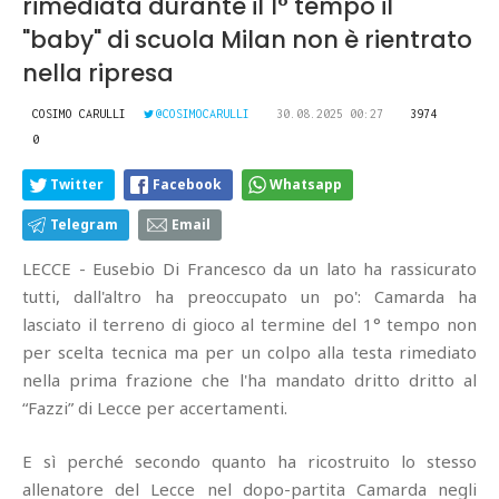
rimediata durante il 1° tempo il
"baby" di scuola Milan non è rientrato
nella ripresa
COSIMO CARULLI
@COSIMOCARULLI
30.08.2025 00:27
3974
0
Twitter
Facebook
Whatsapp
Telegram
Email
LECCE - Eusebio Di Francesco da un lato ha rassicurato
tutti, dall'altro ha preoccupato un po': Camarda ha
lasciato il terreno di gioco al termine del 1° tempo non
per scelta tecnica ma per un colpo alla testa rimediato
nella prima frazione che l'ha mandato dritto dritto al
“Fazzi” di Lecce per accertamenti.
E sì perché secondo quanto ha ricostruito lo stesso
allenatore del Lecce nel dopo-partita Camarda negli