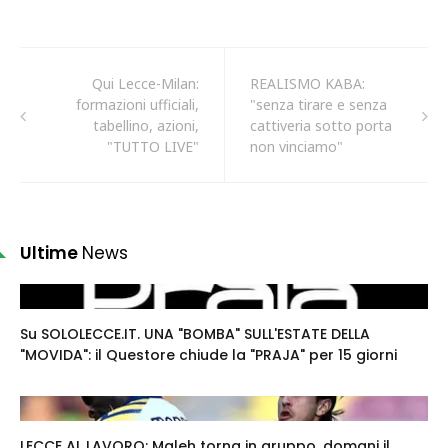
Qui Lecce-Milan:
REALISMO KABA:
formazioni ufficiali,
"senza tirare e senza
tabellino, azioni,
cattiveria sotto porta
"TUTTO LIVE"
non vinciamo"
Ultime
News
Su SOLOLECCE.IT. UNA "BOMBA" SULL'ESTATE DELLA
"MOVIDA": il Questore chiude la "PRAJA" per 15 giorni
LECCE AL LAVORO: Maleh torna in gruppo, domani il