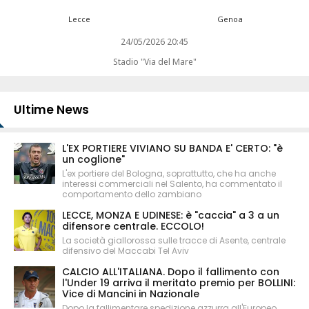
Lecce
Genoa
24/05/2026 20:45
Stadio "Via del Mare"
Ultime News
L'EX PORTIERE VIVIANO SU BANDA E' CERTO: "è
un coglione"
L'ex portiere del Bologna, soprattutto, che ha anche
interessi commerciali nel Salento, ha commentato il
comportamento dello zambiano
LECCE, MONZA E UDINESE: è "caccia" a 3 a un
difensore centrale. ECCOLO!
La società giallorossa sulle tracce di Asente, centrale
difensivo del Maccabi Tel Aviv
CALCIO ALL'ITALIANA. Dopo il fallimento con
l'Under 19 arriva il meritato premio per BOLLINI:
Vice di Mancini in Nazionale
Dopo la fallimentare spedizione azzurra all'Europeo