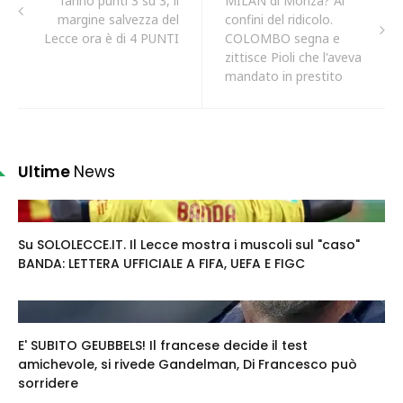
fanno punti 3 su 3, il
MILAN di Monza? Ai
margine salvezza del
confini del ridicolo.
Lecce ora è di 4 PUNTI
COLOMBO segna e
zittisce Pioli che l'aveva
mandato in prestito
Ultime
News
Su SOLOLECCE.IT. Il Lecce mostra i muscoli sul "caso"
BANDA: LETTERA UFFICIALE A FIFA, UEFA E FIGC
E' SUBITO GEUBBELS! Il francese decide il test
amichevole, si rivede Gandelman, Di Francesco può
sorridere