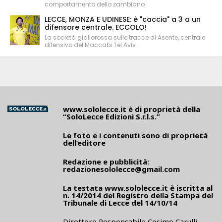
comportamento dello zambiano
LECCE, MONZA E UDINESE: è "caccia" a 3 a un
difensore centrale. ECCOLO!
La società giallorossa sulle tracce di Asente, centrale
difensivo del Maccabi Tel Aviv
www.sololecce.it
è di proprietà della
“SoloLecce Edizioni S.r.l.s.”
Le foto e i contenuti sono di proprietà
dell’editore
Redazione e pubblicità:
redazionesololecce@gmail.com
La testata
www.sololecce.it
è iscritta al
n. 14/2014 del Registro della Stampa del
Tribunale di Lecce del 14/10/14
Direttore Responsabile Cosimo Carulli