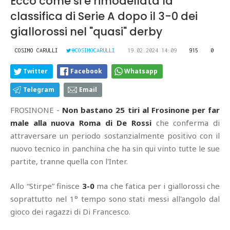
Ecco come si è rimodellata la
classifica di Serie A dopo il 3-0 dei
giallorossi nel "quasi" derby
COSIMO CARULLI
@COSIMOCARULLI
19.02.2024 14:09
915
0
Twitter
Facebook
Whatsapp
Telegram
Email
FROSINONE -
Non bastano 25 tiri al Frosinone per far
male alla nuova Roma di De Rossi
che conferma di
attraversare un periodo sostanzialmente positivo con il
nuovo tecnico in panchina che ha sin qui vinto tutte le sue
partite, tranne quella con l'Inter.
Allo “Stirpe” finisce
3-0
ma che fatica per i giallorossi che
soprattutto nel 1° tempo sono stati messi all'angolo dal
gioco dei ragazzi di Di Francesco.