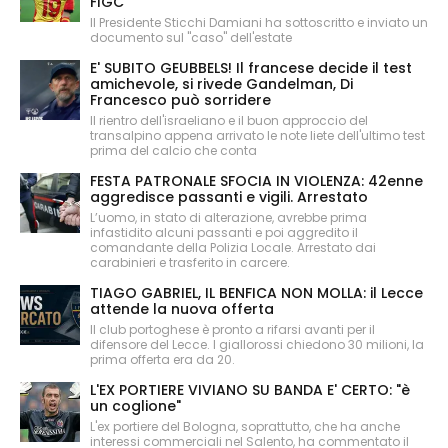
FIGC
Il Presidente Sticchi Damiani ha sottoscritto e inviato un
documento sul "caso" dell'estate
E' SUBITO GEUBBELS! Il francese decide il test
amichevole, si rivede Gandelman, Di
Francesco può sorridere
Il rientro dell'israeliano e il buon approccio del
transalpino appena arrivato le note liete dell'ultimo test
prima del calcio che conta
FESTA PATRONALE SFOCIA IN VIOLENZA: 42enne
aggredisce passanti e vigili. Arrestato
L’uomo, in stato di alterazione, avrebbe prima
infastidito alcuni passanti e poi aggredito il
comandante della Polizia Locale. Arrestato dai
carabinieri e trasferito in carcere.
TIAGO GABRIEL, IL BENFICA NON MOLLA: il Lecce
attende la nuova offerta
Il club portoghese è pronto a rifarsi avanti per il
difensore del Lecce. I giallorossi chiedono 30 milioni, la
prima offerta era da 20.
L'EX PORTIERE VIVIANO SU BANDA E' CERTO: "è
un coglione"
L'ex portiere del Bologna, soprattutto, che ha anche
interessi commerciali nel Salento, ha commentato il