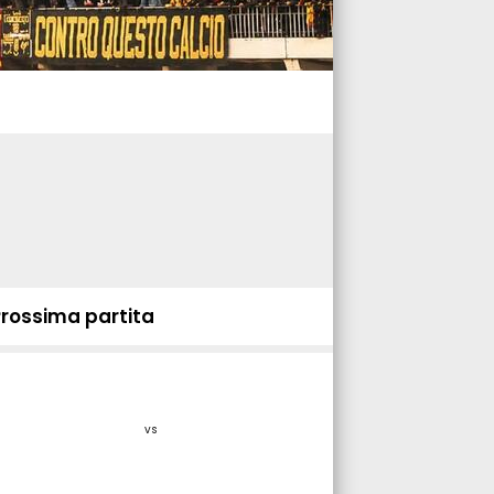
Prossima partita
vs