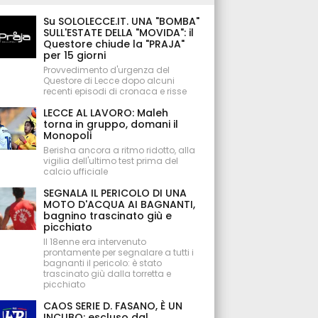
Su SOLOLECCE.IT. UNA "BOMBA"
SULL'ESTATE DELLA "MOVIDA": il
Questore chiude la "PRAJA"
per 15 giorni
Provvedimento d'urgenza del
Questore di Lecce dopo alcuni
recenti episodi di cronaca e risse
LECCE AL LAVORO: Maleh
torna in gruppo, domani il
Monopoli
Berisha ancora a ritmo ridotto, alla
vigilia dell'ultimo test prima del
calcio ufficiale
SEGNALA IL PERICOLO DI UNA
MOTO D'ACQUA AI BAGNANTI,
bagnino trascinato giù e
picchiato
Il 18enne era intervenuto
prontamente per segnalare a tutti i
bagnanti il pericolo: è stato
trascinato giù dalla torretta e
picchiato
CAOS SERIE D. FASANO, È UN
INCUBO: escluso dal