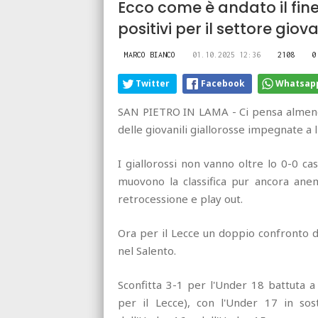
Ecco come è andato il fine
positivi per il settore gio
MARCO BIANCO
01.10.2025 12:36
2108
0
Twitter
Facebook
Whatsap
SAN PIETRO IN LAMA - Ci pensa almeno l
delle giovanili giallorosse impegnate a l
I giallorossi non vanno oltre lo 0-0 c
muovono la classifica pur ancora anem
retrocessione e play out.
Ora per il Lecce un doppio confronto di 
nel Salento.
Sconfitta 3-1 per l'Under 18 battuta a
per il Lecce), con l'Under 17 in so