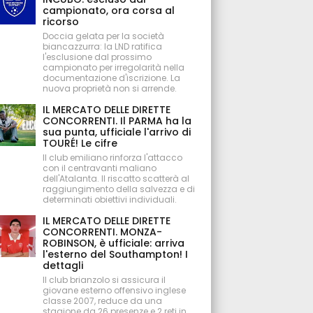
campionato, ora corsa al
ricorso
Doccia gelata per la società
biancazzurra: la LND ratifica
l'esclusione dal prossimo
campionato per irregolarità nella
documentazione d'iscrizione. La
nuova proprietà non si arrende.
IL MERCATO DELLE DIRETTE
CONCORRENTI. Il PARMA ha la
sua punta, ufficiale l'arrivo di
TOURÉ! Le cifre
Il club emiliano rinforza l'attacco
con il centravanti maliano
dell'Atalanta. Il riscatto scatterà al
raggiungimento della salvezza e di
determinati obiettivi individuali.
IL MERCATO DELLE DIRETTE
CONCORRENTI. MONZA-
ROBINSON, è ufficiale: arriva
l'esterno del Southampton! I
dettagli
Il club brianzolo si assicura il
giovane esterno offensivo inglese
classe 2007, reduce da una
stagione da 26 presenze e 2 reti in