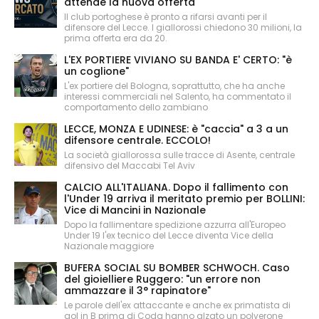
attende la nuova offerta
Il club portoghese è pronto a rifarsi avanti per il
difensore del Lecce. I giallorossi chiedono 30 milioni, la
prima offerta era da 20.
L'EX PORTIERE VIVIANO SU BANDA E' CERTO: "è
un coglione"
L'ex portiere del Bologna, soprattutto, che ha anche
interessi commerciali nel Salento, ha commentato il
comportamento dello zambiano
LECCE, MONZA E UDINESE: è "caccia" a 3 a un
difensore centrale. ECCOLO!
La società giallorossa sulle tracce di Asente, centrale
difensivo del Maccabi Tel Aviv
CALCIO ALL'ITALIANA. Dopo il fallimento con
l'Under 19 arriva il meritato premio per BOLLINI:
Vice di Mancini in Nazionale
Dopo la fallimentare spedizione azzurra all'Europeo
Under 19 l'ex tecnico del Lecce diventa Vice della
Nazionale maggiore
BUFERA SOCIAL SU BOMBER SCHWOCH. Caso
del gioielliere Ruggero: "un errore non
ammazzare il 3° rapinatore"
Le parole dell'ex attaccante e anche ex primatista di
gol in B prima di Coda hanno alzato un polverone