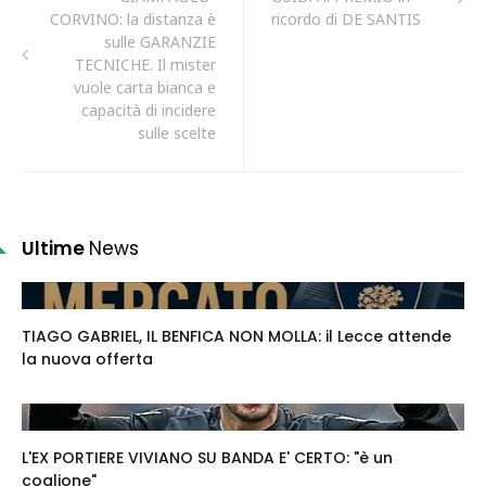
CORVINO: la distanza è
ricordo di DE SANTIS
sulle GARANZIE
TECNICHE. Il mister
vuole carta bianca e
capacità di incidere
sulle scelte
Ultime
News
TIAGO GABRIEL, IL BENFICA NON MOLLA: il Lecce attende
la nuova offerta
L'EX PORTIERE VIVIANO SU BANDA E' CERTO: "è un
coglione"