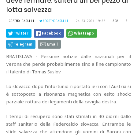
deve fermare: salterà un bel pezzo di
lotta salvezza
COSIMO CARULLI
@COSIMOCARULLI
24.03.2024 19:58
598
0
Twitter
Facebook
Whatsapp
Telegram
Email
BRATISLAVA - Pessime notizie dalle nazionali per il
Verona che perde probabilmente sino a fine campionato
il talento di Tomas Suslov.
Lo slovacco dopo l'infortunio riportato ieri con l'Austria si
è sottoposto a risonanza magnetica con esito shock:
parziale rottura dei legamenti della caviglia destra.
I tempi di recupero sono stati stimati in 40 giorni dallo
staff sanitario della Federcalcio slovacca. Entrambe le
sfide salvezza che attendono gli uomini di Baroni con