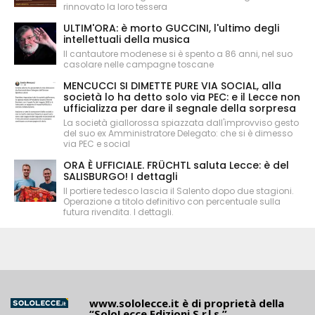
rinnovato la loro tessera
ULTIM'ORA: è morto GUCCINI, l'ultimo degli
intellettuali della musica
Il cantautore modenese si è spento a 86 anni, nel suo
casolare nelle campagne toscane
MENCUCCI SI DIMETTE PURE VIA SOCIAL, alla
società lo ha detto solo via PEC: e il Lecce non
ufficializza per dare il segnale della sorpresa
La società giallorossa spiazzata dall'improvviso gesto
del suo ex Amministratore Delegato: che si è dimesso
via PEC e social
ORA È UFFICIALE. FRÜCHTL saluta Lecce: è del
SALISBURGO! I dettagli
Il portiere tedesco lascia il Salento dopo due stagioni.
Operazione a titolo definitivo con percentuale sulla
futura rivendita. I dettagli.
www.sololecce.it
è di proprietà della
“SoloLecce Edizioni S.r.l.s.”