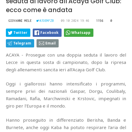
seduta di lavoro all'Acaya Golf Club:
ecco come è andata
GIOVANNI MELE
@JOEMFZB
09.10.2024 19:46
1156
0
Twitter
Facebook
Whatsapp
Telegram
Email
ACAYA - Prosegue con una doppia seduta il lavoro del
Lecce in questa sosta di campionato, dopo la ripresa
degli allenamenti sancita ieri all'Acaya Golf Club.
Oggi i giallorossi hanno intensificato i programmi,
sempre privi dei nazionali Gaspar, Dorgu, Coulibaly,
Ramadani, Rafia, Marchwinski e Krstovic, impegnati in
giro per l'Europa e il mondo.
Hanno proseguito in differenziato Berisha, Banda e
Burnete, anche oggi Kaba ha potuto respirare l'aria del