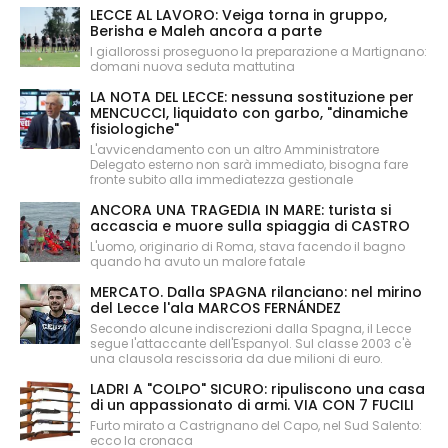
LECCE AL LAVORO: Veiga torna in gruppo,
Berisha e Maleh ancora a parte
I giallorossi proseguono la preparazione a Martignano:
domani nuova seduta mattutina
LA NOTA DEL LECCE: nessuna sostituzione per
MENCUCCI, liquidato con garbo, "dinamiche
fisiologiche"
L'avvicendamento con un altro Amministratore
Delegato esterno non sarà immediato, bisogna fare
fronte subito alla immediatezza gestionale
ANCORA UNA TRAGEDIA IN MARE: turista si
accascia e muore sulla spiaggia di CASTRO
L'uomo, originario di Roma, stava facendo il bagno
quando ha avuto un malore fatale
MERCATO. Dalla SPAGNA rilanciano: nel mirino
del Lecce l'ala MARCOS FERNÁNDEZ
Secondo alcune indiscrezioni dalla Spagna, il Lecce
segue l'attaccante dell'Espanyol. Sul classe 2003 c'è
una clausola rescissoria da due milioni di euro.
LADRI A "COLPO" SICURO: ripuliscono una casa
di un appassionato di armi. VIA CON 7 FUCILI
Furto mirato a Castrignano del Capo, nel Sud Salento:
ecco la cronaca