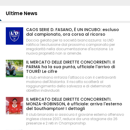
Ultime News
CAOS SERIE D. FASANO, È UN INCUBO: escluso
dal campionato, ora corsa al ricorso
Doccia gelata per la società biancazzurra: la LND
ratifica l'esclusione dal prossimo campionato per
irregolarità nella documentazione d'iscrizione. La
nuova proprietà non si arrende.
IL MERCATO DELLE DIRETTE CONCORRENTI. Il
PARMA ha la sua punta, ufficiale l'arrivo di
TOURÉ! Le cifre
Il club emiliano rinforza l'attacco con il centravanti
maliano dell'Atalanta. Il riscatto scatterà al
raggiungimento della salvezza e di determinati
obiettivi individuali.
IL MERCATO DELLE DIRETTE CONCORRENTI.
MONZA-ROBINSON, è ufficiale: arriva l'esterno
del Southampton! I dettagli
Il club brianzolo si assicura il giovane esterno offensivo
inglese classe 2007, reduce da una stagione da 26
presenze e 2 reti in Championship.