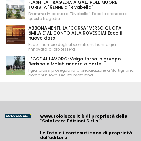
FLASH: LA TRAGEDIA A GALLIPOLI, MUORE
TURISTA 19ENNE a "Rivabella"
Dramma in acqua a "Rivabella". Ecco la cronaca di
questa tragedia
ABBONAMENTI, LA "CORSA" VERSO QUOTA
5MILA E' AL CONTO ALLA ROVESCIA! Ecco il
nuovo dato
Ecco il numero degli abbonati che hanno già
rinnovato la loro tessera
LECCE AL LAVORO: Veiga torna in gruppo,
Berisha e Maleh ancora a parte
I giallorossi proseguono la preparazione a Martignano:
domani nuova seduta mattutina
www.sololecce.it
è di proprietà della
“SoloLecce Edizioni S.r.l.s.”
Le foto e i contenuti sono di proprietà
dell’editore