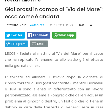
Giallorossi in campo al "Via del Mare":
ecco come è andata
GIOVANNI MELE
@JOEMFZB
02.11.2022 17:45
1032
0
Twitter
Facebook
Whatsapp
Telegram
Email
LECCE - Seduta al mattino al “Via del Mare” per il Lecce
che ha replicato l'allenamento allo stadio già effettuato
nella giornata di ieri.
E' tornato ad allenarsi Bistrovic dopo la giornata di
riposo forzato di ieri (gastroenterite), mentre Dermaku
e Tuia si sono allenati in differenziato con un lavoro
personalizzato, assieme a Pongracic che da ieri accusa un
problema al ginocchio destro, un fastidio che lo tiene in
dubbio in vista della trasferta di venerdì sera in casa