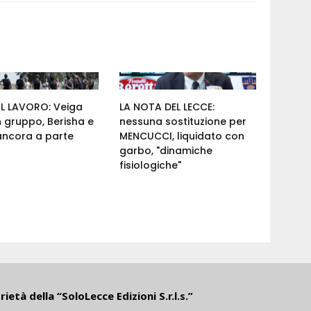
AL LAVORO: Veiga
LA NOTA DEL LECCE:
n gruppo, Berisha e
nessuna sostituzione per
ancora a parte
MENCUCCI, liquidato con
garbo, "dinamiche
fisiologiche"
ietà della “SoloLecce Edizioni S.r.l.s.”