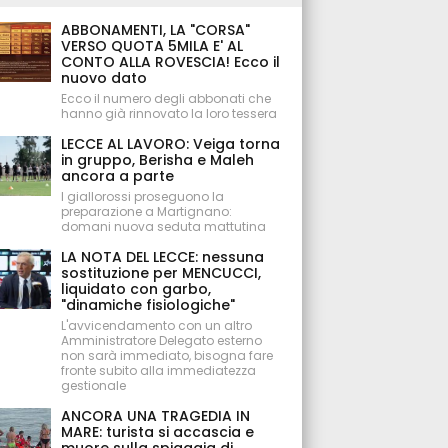
ABBONAMENTI, LA "CORSA"
VERSO QUOTA 5MILA E' AL
CONTO ALLA ROVESCIA! Ecco il
nuovo dato
Ecco il numero degli abbonati che
hanno già rinnovato la loro tessera
LECCE AL LAVORO: Veiga torna
in gruppo, Berisha e Maleh
ancora a parte
I giallorossi proseguono la
preparazione a Martignano:
domani nuova seduta mattutina
LA NOTA DEL LECCE: nessuna
sostituzione per MENCUCCI,
liquidato con garbo,
"dinamiche fisiologiche"
L'avvicendamento con un altro
Amministratore Delegato esterno
non sarà immediato, bisogna fare
fronte subito alla immediatezza
gestionale
ANCORA UNA TRAGEDIA IN
MARE: turista si accascia e