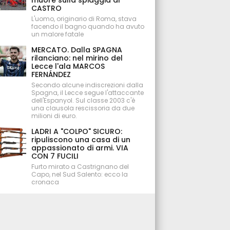
muore sulla spiaggia di
CASTRO
L'uomo, originario di Roma, stava
facendo il bagno quando ha avuto
un malore fatale
MERCATO. Dalla SPAGNA
rilanciano: nel mirino del
Lecce l'ala MARCOS
FERNÁNDEZ
Secondo alcune indiscrezioni dalla
Spagna, il Lecce segue l'attaccante
dell'Espanyol. Sul classe 2003 c'è
una clausola rescissoria da due
milioni di euro.
LADRI A "COLPO" SICURO:
ripuliscono una casa di un
appassionato di armi. VIA
CON 7 FUCILI
Furto mirato a Castrignano del
Capo, nel Sud Salento: ecco la
cronaca