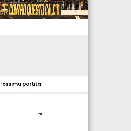
Prossima partita
vs