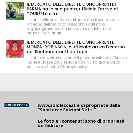
IL MERCATO DELLE DIRETTE CONCORRENTI. Il
PARMA ha la sua punta, ufficiale l'arrivo di
TOURÉ! Le cifre
Il club emiliano rinforza l'attacco con il centravanti
maliano dell'Atalanta. Il riscatto scatterà al
raggiungimento della salvezza e di determinati
obiettivi individuali.
IL MERCATO DELLE DIRETTE CONCORRENTI.
MONZA-ROBINSON, è ufficiale: arriva l'esterno
del Southampton! I dettagli
Il club brianzolo si assicura il giovane esterno offensivo
inglese classe 2007, reduce da una stagione da 26
presenze e 2 reti in Championship.
www.sololecce.it
è di proprietà della
“SoloLecce Edizioni S.r.l.s.”
Le foto e i contenuti sono di proprietà
dell’editore