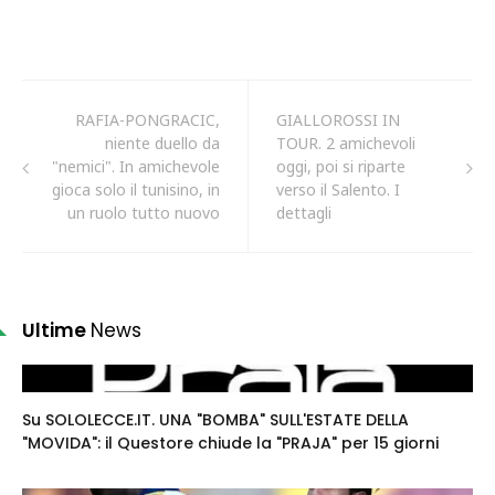
RAFIA-PONGRACIC,
GIALLOROSSI IN
niente duello da
TOUR. 2 amichevoli
"nemici". In amichevole
oggi, poi si riparte
gioca solo il tunisino, in
verso il Salento. I
un ruolo tutto nuovo
dettagli
Ultime
News
Su SOLOLECCE.IT. UNA "BOMBA" SULL'ESTATE DELLA
"MOVIDA": il Questore chiude la "PRAJA" per 15 giorni