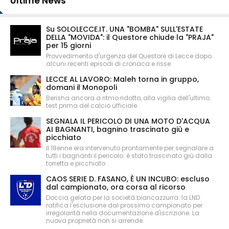
Ultime News
Su SOLOLECCE.IT. UNA "BOMBA" SULL'ESTATE
DELLA "MOVIDA": il Questore chiude la "PRAJA"
per 15 giorni
Provvedimento d'urgenza del Questore di Lecce dopo
alcuni recenti episodi di cronaca e risse
LECCE AL LAVORO: Maleh torna in gruppo,
domani il Monopoli
Berisha ancora a ritmo ridotto, alla vigilia dell'ultimo
test prima del calcio ufficiale
SEGNALA IL PERICOLO DI UNA MOTO D'ACQUA
AI BAGNANTI, bagnino trascinato giù e
picchiato
Il 18enne era intervenuto prontamente per segnalare a
tutti i bagnanti il pericolo: è stato trascinato giù dalla
torretta e picchiato
CAOS SERIE D. FASANO, È UN INCUBO: escluso
dal campionato, ora corsa al ricorso
Doccia gelata per la società biancazzurra: la LND
ratifica l'esclusione dal prossimo campionato per
irregolarità nella documentazione d'iscrizione. La
nuova proprietà non si arrende.