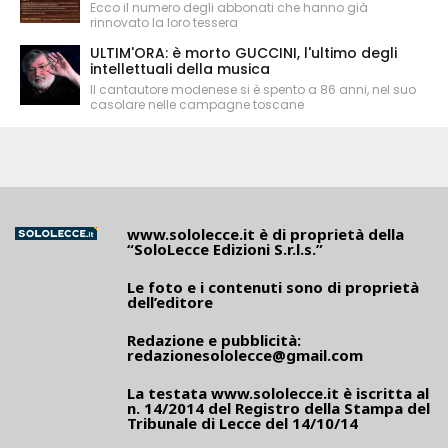
Ecco il numero degli abbonati che hanno già
rinnovato la loro tessera
ULTIM'ORA: è morto GUCCINI, l'ultimo degli
intellettuali della musica
Il cantautore modenese si è spento a 86 anni, nel suo
casolare nelle campagne toscane
www.sololecce.it
è di proprietà della
“SoloLecce Edizioni S.r.l.s.”
Le foto e i contenuti sono di proprietà
dell’editore
Redazione e pubblicità:
redazionesololecce@gmail.com
La testata
www.sololecce.it
è iscritta al
n. 14/2014 del Registro della Stampa del
Tribunale di Lecce del 14/10/14