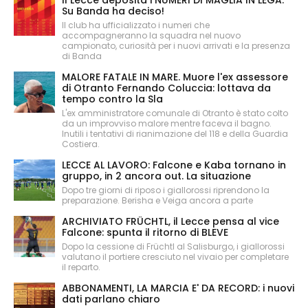
Su Banda ha deciso!
Il club ha ufficializzato i numeri che
accompagneranno la squadra nel nuovo
campionato, curiosità per i nuovi arrivati e la presenza
di Banda
MALORE FATALE IN MARE. Muore l'ex assessore
di Otranto Fernando Coluccia: lottava da
tempo contro la Sla
L'ex amministratore comunale di Otranto è stato colto
da un improvviso malore mentre faceva il bagno.
Inutili i tentativi di rianimazione del 118 e della Guardia
Costiera.
LECCE AL LAVORO: Falcone e Kaba tornano in
gruppo, in 2 ancora out. La situazione
Dopo tre giorni di riposo i giallorossi riprendono la
preparazione. Berisha e Veiga ancora a parte
ARCHIVIATO FRÜCHTL, il Lecce pensa al vice
Falcone: spunta il ritorno di BLEVE
Dopo la cessione di Früchtl al Salisburgo, i giallorossi
valutano il portiere cresciuto nel vivaio per completare
il reparto.
ABBONAMENTI, LA MARCIA E' DA RECORD: i nuovi
dati parlano chiaro