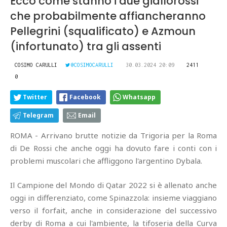
Ecco come stanno i due giallorossi
che probabilmente affiancheranno
Pellegrini (squalificato) e Azmoun
(infortunato) tra gli assenti
COSIMO CARULLI
@COSIMOCARULLI
30.03.2024 20:09
2411
0
Twitter
Facebook
Whatsapp
Telegram
Email
ROMA - Arrivano brutte notizie da Trigoria per la Roma
di De Rossi che anche oggi ha dovuto fare i conti con i
problemi muscolari che affliggono l'argentino Dybala.
Il Campione del Mondo di Qatar 2022 si è allenato anche
oggi in differenziato, come Spinazzola: insieme viaggiano
verso il forfait, anche in considerazione del successivo
derby di Roma a cui l'ambiente, la tifoseria della Curva