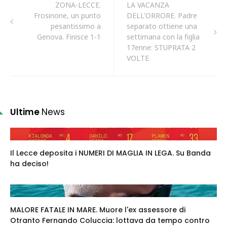
ZONA-LECCE.
LA VACANZA
Frosinone, un punto
DELL'ORRORE. Padre
pesantissimo a
separato ottiene una
Genova. Finisce 1-1
settimana con la figlia
17enne: STUPRATA 2
VOLTE
Ultime
News
Il Lecce deposita i NUMERI DI MAGLIA IN LEGA. Su Banda
ha deciso!
MALORE FATALE IN MARE. Muore l'ex assessore di
Otranto Fernando Coluccia: lottava da tempo contro