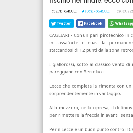
rischio nel finale: ecco c
COSIMO CARULLI
@COSIMOCARULLI
29.03.202
Twitter
Facebook
Whatsap
CAGLIARI - Con un pari pirotecnico in c
in cassaforte o quasi la permanenza
staccandosi di 12 punti dalla zona retro
I giallorossi, sotto al classico vento 
pareggiano con Bertolucci.
Lecce che completa la rimonta con un d
sorprendentemente in vantaggio.
Alla mezz'ora, nella ripresa, il definit
per rimettere la freccia in avanti, senza
Per il Lecce è un buon punto contro il Ca