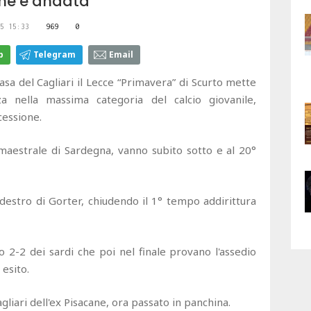
ome è andata
5 15:33
969
0
p
Telegram
Email
asa del Cagliari il Lecce “Primavera” di Scurto mette
 nella massima categoria del calcio giovanile,
cessione.
di maestrale di Sardegna, vanno subito sotto e al 20°
estro di Gorter, chiudendo il 1° tempo addirittura
ivo 2-2 dei sardi che poi nel finale provano l'assedio
 esito.
gliari dell'ex Pisacane, ora passato in panchina.