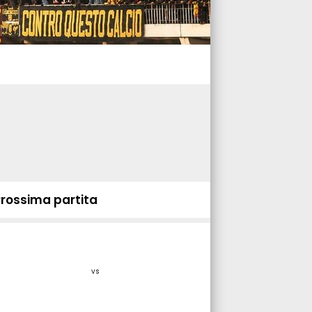
Prossima partita
vs