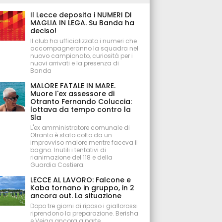
Il Lecce deposita i NUMERI DI
MAGLIA IN LEGA. Su Banda ha
deciso!
Il club ha ufficializzato i numeri che
accompagneranno la squadra nel
nuovo campionato, curiosità per i
nuovi arrivati e la presenza di
Banda
MALORE FATALE IN MARE.
Muore l'ex assessore di
Otranto Fernando Coluccia:
lottava da tempo contro la
Sla
L'ex amministratore comunale di
Otranto è stato colto da un
improvviso malore mentre faceva il
bagno. Inutili i tentativi di
rianimazione del 118 e della
Guardia Costiera.
LECCE AL LAVORO: Falcone e
Kaba tornano in gruppo, in 2
ancora out. La situazione
Dopo tre giorni di riposo i giallorossi
riprendono la preparazione. Berisha
e Veiga ancora a parte