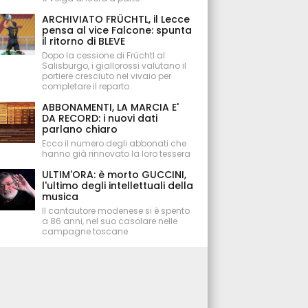
ARCHIVIATO FRÜCHTL, il Lecce
pensa al vice Falcone: spunta
il ritorno di BLEVE
Dopo la cessione di Früchtl al
Salisburgo, i giallorossi valutano il
portiere cresciuto nel vivaio per
completare il reparto.
ABBONAMENTI, LA MARCIA E'
DA RECORD: i nuovi dati
parlano chiaro
Ecco il numero degli abbonati che
hanno già rinnovato la loro tessera
ULTIM'ORA: è morto GUCCINI,
l'ultimo degli intellettuali della
musica
Il cantautore modenese si è spento
a 86 anni, nel suo casolare nelle
campagne toscane