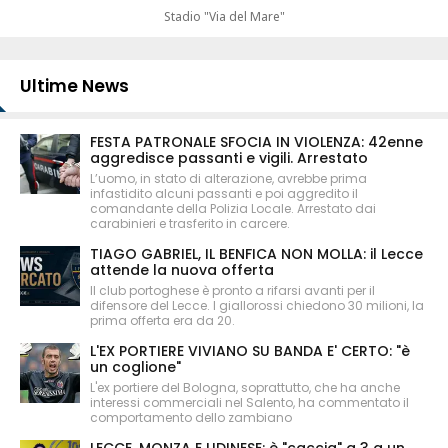
Stadio "Via del Mare"
Ultime News
FESTA PATRONALE SFOCIA IN VIOLENZA: 42enne
aggredisce passanti e vigili. Arrestato
L’uomo, in stato di alterazione, avrebbe prima
infastidito alcuni passanti e poi aggredito il
comandante della Polizia Locale. Arrestato dai
carabinieri e trasferito in carcere.
TIAGO GABRIEL, IL BENFICA NON MOLLA: il Lecce
attende la nuova offerta
Il club portoghese è pronto a rifarsi avanti per il
difensore del Lecce. I giallorossi chiedono 30 milioni, la
prima offerta era da 20.
L'EX PORTIERE VIVIANO SU BANDA E' CERTO: "è
un coglione"
L'ex portiere del Bologna, soprattutto, che ha anche
interessi commerciali nel Salento, ha commentato il
comportamento dello zambiano