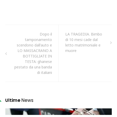
Dopo il
LA TRAGEDIA. Bimbo
tamponamento
di 10 mesi cade dal
scendono dall'auto e
letto matrimoniale e
LO MASSACRANO A
muore
BOTTIGLIATE IN
TESTA: ghanese
pestato da una banda
di italiani
Ultime
News