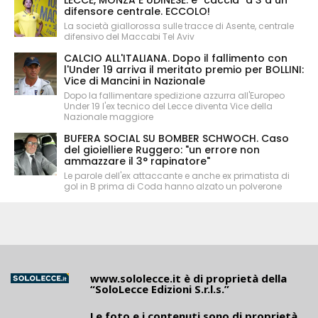
LECCE, MONZA E UDINESE: è "caccia" a 3 a un
difensore centrale. ECCOLO!
La società giallorossa sulle tracce di Asente, centrale
difensivo del Maccabi Tel Aviv
CALCIO ALL'ITALIANA. Dopo il fallimento con
l'Under 19 arriva il meritato premio per BOLLINI:
Vice di Mancini in Nazionale
Dopo la fallimentare spedizione azzurra all'Europeo
Under 19 l'ex tecnico del Lecce diventa Vice della
Nazionale maggiore
BUFERA SOCIAL SU BOMBER SCHWOCH. Caso
del gioielliere Ruggero: "un errore non
ammazzare il 3° rapinatore"
Le parole dell'ex attaccante e anche ex primatista di
gol in B prima di Coda hanno alzato un polverone
www.sololecce.it
è di proprietà della
“SoloLecce Edizioni S.r.l.s.”
Le foto e i contenuti sono di proprietà