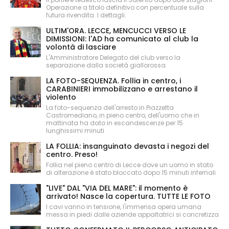
Operazione a titolo definitivo con percentuale sulla
futura rivendita. I dettagli.
ULTIM'ORA. LECCE, MENCUCCI VERSO LE
DIMISSIONI: l'AD ha comunicato al club la
volontà di lasciare
L'Amministratore Delegato del club verso la
separazione dalla società giallorossa
LA FOTO-SEQUENZA. Follia in centro, i
CARABINIERI immobilizzano e arrestano il
violento
La foto-sequenza dell'arresto in Piazzetta
Castromediano, in pieno centro, dell'uomo che in
mattinata ha dato in escandescenze per 15
lunghissimi minuti
LA FOLLIA: insanguinato devasta i negozi del
centro. Preso!
Follia nel pieno centro di Lecce dove un uomo in stato
di alterazione è stato bloccato dopo 15 minuti infernali
"LIVE" DAL "VIA DEL MARE": il momento è
arrivato! Nasce la copertura. TUTTE LE FOTO
I cavi vanno in tensione, l'immensa opera umana
messa in piedi dalle aziende appaltatrici si concretizza