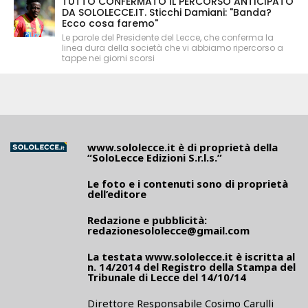
TUTTO CONFERMATO IL PERCORSO ANTICIPATO
DA SOLOLECCE.IT. Sticchi Damiani: "Banda?
Ecco cosa faremo"
Le parole del Presidente del Lecce, che conferma la
linea dura della società che vi abbiamo ripercorso a
tappe nei giorni scorsi
www.sololecce.it
è di proprietà della
“SoloLecce Edizioni S.r.l.s.”
Le foto e i contenuti sono di proprietà
dell’editore
Redazione e pubblicità:
redazionesololecce@gmail.com
La testata
www.sololecce.it
è iscritta al
n. 14/2014 del Registro della Stampa del
Tribunale di Lecce del 14/10/14
Direttore Responsabile Cosimo Carulli