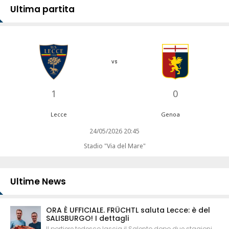
Ultima partita
vs
1
0
Lecce
Genoa
24/05/2026 20:45
Stadio "Via del Mare"
Ultime News
ORA È UFFICIALE. FRÜCHTL saluta Lecce: è del
SALISBURGO! I dettagli
Il portiere tedesco lascia il Salento dopo due stagioni.