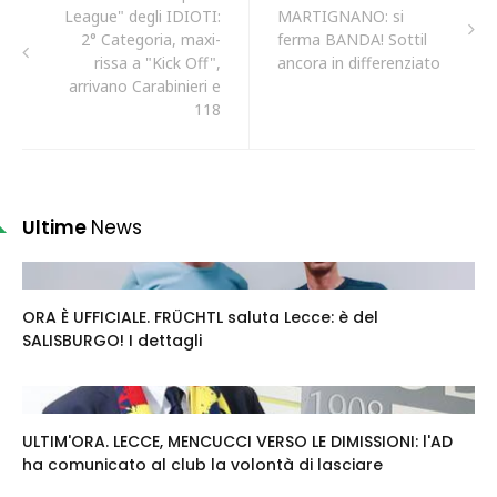
League" degli IDIOTI:
MARTIGNANO: si
2° Categoria, maxi-
ferma BANDA! Sottil
rissa a "Kick Off",
ancora in differenziato
arrivano Carabinieri e
118
Ultime
News
ORA È UFFICIALE. FRÜCHTL saluta Lecce: è del
SALISBURGO! I dettagli
ULTIM'ORA. LECCE, MENCUCCI VERSO LE DIMISSIONI: l'AD
ha comunicato al club la volontà di lasciare