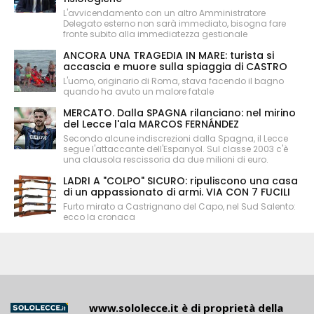
L'avvicendamento con un altro Amministratore
Delegato esterno non sarà immediato, bisogna fare
fronte subito alla immediatezza gestionale
ANCORA UNA TRAGEDIA IN MARE: turista si
accascia e muore sulla spiaggia di CASTRO
L'uomo, originario di Roma, stava facendo il bagno
quando ha avuto un malore fatale
MERCATO. Dalla SPAGNA rilanciano: nel mirino
del Lecce l'ala MARCOS FERNÁNDEZ
Secondo alcune indiscrezioni dalla Spagna, il Lecce
segue l'attaccante dell'Espanyol. Sul classe 2003 c'è
una clausola rescissoria da due milioni di euro.
LADRI A "COLPO" SICURO: ripuliscono una casa
di un appassionato di armi. VIA CON 7 FUCILI
Furto mirato a Castrignano del Capo, nel Sud Salento:
ecco la cronaca
www.sololecce.it
è di proprietà della