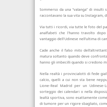
Sommerso da una “valanga” di insulti s
raccontavano la sua vita su Instagram, dec
Via tutti i ricordi, via tutte le foto del
analfabeti che l'hanno travolto dopo 
vantaggio dell'Udinese nell'ultima di c
Cade anche il falso mito dell'altrettant
matura soltanto quando deve confrontars
hanno gli imbecilli quando si credono mig
Nella realtà i provincialotti di fede gi
calcio, quelli a cui non sta bene nepp
Lione-Real Madrid per un Udinese-Le
sorteggio dei calendari o nella disposi
lealtà sportiva, sono esattamente come
di tumore per un rigore sbagliato, come 