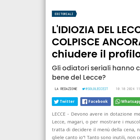
EDITORIALI
L'IDIOZIA DEL LE
COLPISCE ANCORA:
chiudere il profi
Gli odiatori seriali hanno 
bene del Lecce?
LA REDAZIONE
@SOLOLECCEIT
10.10.2024 11
Twitter
Facebook
Whatsap
LECCE - Devono avere in dotazione ment
Lecce, magari, o per mostrare i musc
tratta di decidere il menù della cena, 
gliele canto io”! Tanto sono inutili, no