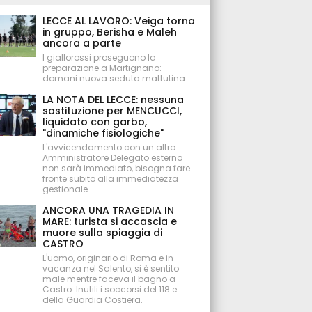
LECCE AL LAVORO: Veiga torna
in gruppo, Berisha e Maleh
ancora a parte
I giallorossi proseguono la
preparazione a Martignano:
domani nuova seduta mattutina
LA NOTA DEL LECCE: nessuna
sostituzione per MENCUCCI,
liquidato con garbo,
"dinamiche fisiologiche"
L'avvicendamento con un altro
Amministratore Delegato esterno
non sarà immediato, bisogna fare
fronte subito alla immediatezza
gestionale
ANCORA UNA TRAGEDIA IN
MARE: turista si accascia e
muore sulla spiaggia di
CASTRO
L'uomo, originario di Roma e in
vacanza nel Salento, si è sentito
male mentre faceva il bagno a
Castro. Inutili i soccorsi del 118 e
della Guardia Costiera.