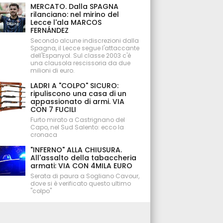
MERCATO. Dalla SPAGNA
rilanciano: nel mirino del
Lecce l'ala MARCOS
FERNÁNDEZ
Secondo alcune indiscrezioni dalla
Spagna, il Lecce segue l'attaccante
dell'Espanyol. Sul classe 2003 c'è
una clausola rescissoria da due
milioni di euro.
LADRI A "COLPO" SICURO:
ripuliscono una casa di un
appassionato di armi. VIA
CON 7 FUCILI
Furto mirato a Castrignano del
Capo, nel Sud Salento: ecco la
cronaca
"INFERNO" ALLA CHIUSURA.
All'assalto della tabaccheria
armati: VIA CON 4MILA EURO
Serata di paura a Sogliano Cavour,
dove si è verificato questo ultimo
"colpo"