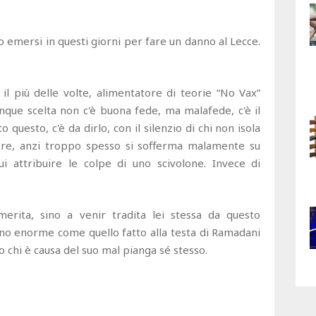
 emersi in questi giorni per fare un danno al Lecce.
il più delle volte, alimentatore di teorie “No Vax”
lunque scelta non c'è buona fede, ma malafede, c'è il
 questo, c'è da dirlo, con il silenzio di chi non isola
ere, anzi troppo spesso si sofferma malamente su
ui attribuire le colpe di uno scivolone. Invece di
merita, sino a venir tradita lei stessa da questo
anno enorme come quello fatto alla testa di Ramadani
so chi è causa del suo mal pianga sé stesso.