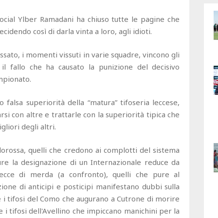
ocial Ylber Ramadani ha chiuso tutte le pagine che
idendo così di darla vinta a loro, agli idioti.
 passato, i momenti vissuti in varie squadre, vincono gli
il fallo che ha causato la punizione del decisivo
ampionato.
o falsa superiorità della “matura” tifoseria leccese,
i con altre e trattarle con la superiorità tipica che
liori degli altri.
allorossa, quelli che credono ai complotti del sistema
ure la designazione di un Internazionale reduce da
cce di merda (a confronto), quelli che pure al
zione di anticipi e posticipi manifestano dubbi sulla
 i tifosi del Como che augurano a Cutrone di morire
i tifosi dell'Avellino che impiccano manichini per la