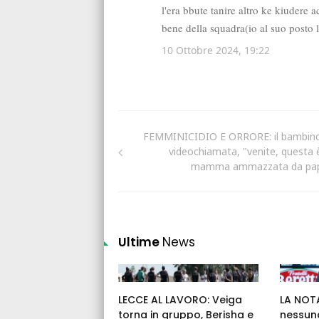
FEMMINICIDIO E ORRORE: il bambino
videochiamata, "venite, questa è
mamma ammazzata da pa
Ultime
News
LECCE AL LAVORO: Veiga
LA NOTA
torna in gruppo, Berisha e
nessuna