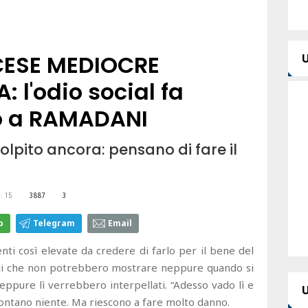
CCESE MEDIOCRE
 l'odio social fa
lo a RAMADANI
colpito ancora: pensano di fare il
:15
3887
3
p
Telegram
Email
i così elevate da credere di farlo per il bene del
oli che non potrebbero mostrare neppure quando si
neppure lì verrebbero interpellati. “Adesso vado lì e
n contano niente. Ma riescono a fare molto danno.