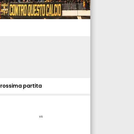
Prossima partita
vs