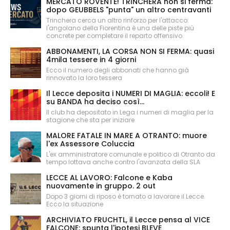
MERCATO ROVENTE! TRINCHERA non si ferma:
dopo GEUBBELS "punta" un altro centravanti
Trinchera cerca un altro rinforzo per l'attacco:
l'angolano della Fiorentina è una delle piste più
concrete per completare il reparto offensivo.
ABBONAMENTI, LA CORSA NON SI FERMA: quasi
4mila tessere in 4 giorni
Ecco il numero degli abbonati che hanno già
rinnovato la loro tessera
Il Lecce deposita i NUMERI DI MAGLIA: eccoli! E
su BANDA ha deciso così...
Il club ha depositato in Lega i numeri di maglia per la
stagione che sta per iniziare
MALORE FATALE IN MARE A OTRANTO: muore
l'ex Assessore Coluccia
L'ex amministratore comunale e politico di Otranto da
tempo lottava anche contro l'avanzata della SLA
LECCE AL LAVORO: Falcone e Kaba
nuovamente in gruppo. 2 out
Dopo 3 giorni di riposo è tornato a lavorare il Lecce.
Ecco la situazione
ARCHIVIATO FRUCHTL, il Lecce pensa al VICE
FALCONE: spunta l'ipotesi BLEVE