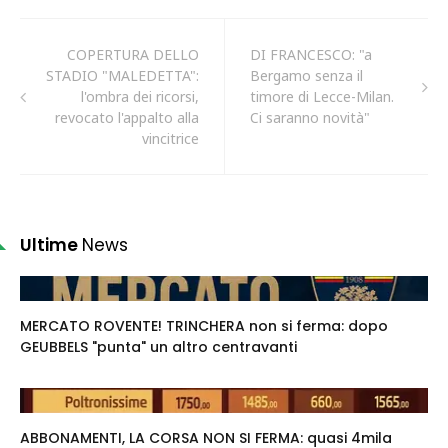
COPERTURA DELLO
DI FRANCESCO: "a
STADIO "MALEDETTA":
Bergamo senza il
l'ombra dei ricorsi,
timore di Lecce-Milan.
revocato l'appalto alla
Ci saranno novità"
vincitrice
Ultime
News
MERCATO ROVENTE! TRINCHERA non si ferma: dopo
GEUBBELS "punta" un altro centravanti
ABBONAMENTI, LA CORSA NON SI FERMA: quasi 4mila