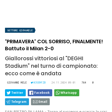
SETTORE GIOVANILE
"PRIMAVERA" COL SORRISO, FINALMENTE!
Battuto il Milan 2-0
Giallorossi vittoriosi al "DEGHI
Stadium" nel turno di campionato:
ecco come è andata
GIOVANNI MELE
@JOEMFZB
24.11.2024 09:01
764
0
Twitter
Facebook
Whatsapp
Telegram
Email
SAN PIETRO IN LAMA - Torna al successo e scaccia la crisi