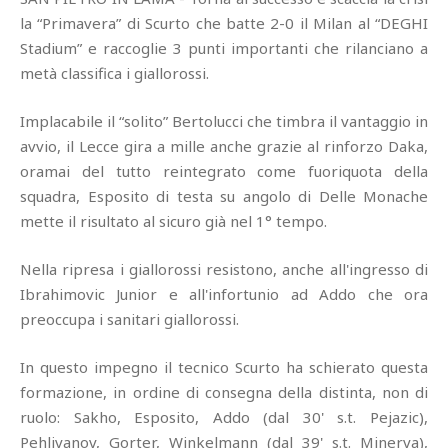
la “Primavera” di Scurto che batte 2-0 il Milan al “DEGHI
Stadium” e raccoglie 3 punti importanti che rilanciano a
metà classifica i giallorossi.
Implacabile il “solito” Bertolucci che timbra il vantaggio in
avvio, il Lecce gira a mille anche grazie al rinforzo Daka,
oramai del tutto reintegrato come fuoriquota della
squadra, Esposito di testa su angolo di Delle Monache
mette il risultato al sicuro già nel 1° tempo.
Nella ripresa i giallorossi resistono, anche all'ingresso di
Ibrahimovic Junior e all'infortunio ad Addo che ora
preoccupa i sanitari giallorossi.
In questo impegno il tecnico Scurto ha schierato questa
formazione, in ordine di consegna della distinta, non di
ruolo: Sakho, Esposito, Addo (dal 30' s.t. Pejazic),
Pehlivanov, Gorter, Winkelmann (dal 39' s.t. Minerva),