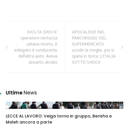
SVOLTA SHOCK:
APOCALISSE NEL
operatore nettezza
PARCHEGGIO DEL
urbana morto, è
SUPERMERCATO:
indagato il conducente
uccide la moglie, poi si
dell'altra auto. Aveva
spara in testa. L'ITALIA
assunto alcolici
SOTTO SHOCK
Ultime
News
LECCE AL LAVORO: Veiga torna in gruppo, Berisha e
Maleh ancora a parte