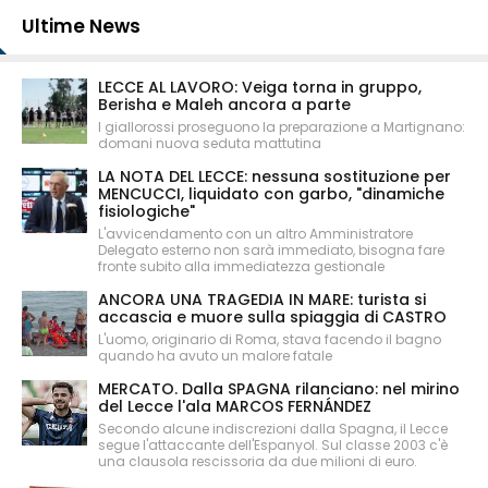
Ultime News
LECCE AL LAVORO: Veiga torna in gruppo,
Berisha e Maleh ancora a parte
I giallorossi proseguono la preparazione a Martignano:
domani nuova seduta mattutina
LA NOTA DEL LECCE: nessuna sostituzione per
MENCUCCI, liquidato con garbo, "dinamiche
fisiologiche"
L'avvicendamento con un altro Amministratore
Delegato esterno non sarà immediato, bisogna fare
fronte subito alla immediatezza gestionale
ANCORA UNA TRAGEDIA IN MARE: turista si
accascia e muore sulla spiaggia di CASTRO
L'uomo, originario di Roma, stava facendo il bagno
quando ha avuto un malore fatale
MERCATO. Dalla SPAGNA rilanciano: nel mirino
del Lecce l'ala MARCOS FERNÁNDEZ
Secondo alcune indiscrezioni dalla Spagna, il Lecce
segue l'attaccante dell'Espanyol. Sul classe 2003 c'è
una clausola rescissoria da due milioni di euro.