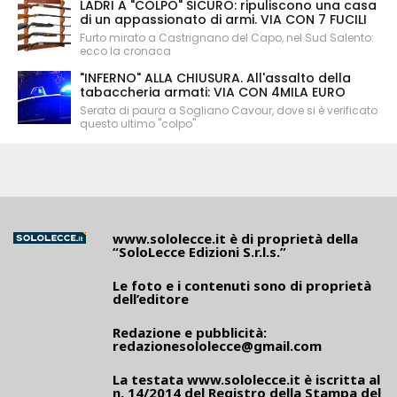
LADRI A "COLPO" SICURO: ripuliscono una casa
di un appassionato di armi. VIA CON 7 FUCILI
Furto mirato a Castrignano del Capo, nel Sud Salento:
ecco la cronaca
"INFERNO" ALLA CHIUSURA. All'assalto della
tabaccheria armati: VIA CON 4MILA EURO
Serata di paura a Sogliano Cavour, dove si è verificato
questo ultimo "colpo"
www.sololecce.it
è di proprietà della
“SoloLecce Edizioni S.r.l.s.”
Le foto e i contenuti sono di proprietà
dell’editore
Redazione e pubblicità:
redazionesololecce@gmail.com
La testata
www.sololecce.it
è iscritta al
n. 14/2014 del Registro della Stampa del