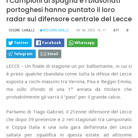
I Campioni di Spagna e i blasonati
portoghesi hanno puntato il loro
radar sul difensore centrale del Lecce
COSIMO CARULLI
@COSIMOCARULLI
09.06.2026 18:11
677
0
Twitter
Facebook
Whatsapp
Telegram
Email
LECCE - Un finale di stagione un po' balbettante, in cui si
è preso qualche sbandata come tutta la difesa del Lecce
esposta a rischi massimi tra Verona, Pisa e Reggio Emilia,
ma sullo sfondo di una 1° annata da titolare che
probabilmente gli varrà il “pass” per il grande calcio.
Parliamo di Tiago Gabriel, il 21enne difensore del Lecce
che dopo 39 presenze e 2 reti stagionali tra campionato
e Coppa Italia e una sola gara dell'annata del Lecce
saltata per squalifica in questa estate ad altissime