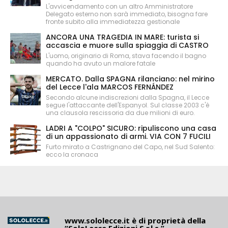
L'avvicendamento con un altro Amministratore
Delegato esterno non sarà immediato, bisogna fare
fronte subito alla immediatezza gestionale
ANCORA UNA TRAGEDIA IN MARE: turista si
accascia e muore sulla spiaggia di CASTRO
L'uomo, originario di Roma, stava facendo il bagno
quando ha avuto un malore fatale
MERCATO. Dalla SPAGNA rilanciano: nel mirino
del Lecce l'ala MARCOS FERNÁNDEZ
Secondo alcune indiscrezioni dalla Spagna, il Lecce
segue l'attaccante dell'Espanyol. Sul classe 2003 c'è
una clausola rescissoria da due milioni di euro.
LADRI A "COLPO" SICURO: ripuliscono una casa
di un appassionato di armi. VIA CON 7 FUCILI
Furto mirato a Castrignano del Capo, nel Sud Salento:
ecco la cronaca
www.sololecce.it
è di proprietà della
“SoloLecce Edizioni S.r.l.s.”