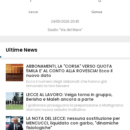
Lecce
Genoa
24/05/2026 20:45
Stadio "Via del Mare"
Ultime News
ABBONAMENTI, LA "CORSA" VERSO QUOTA
5MILA E' AL CONTO ALLA ROVESCIA! Ecco il
nuovo dato
Ecco il numero degli abbonati che hanno già
rinnovato la loro tessera
LECCE AL LAVORO: Veiga torna in gruppo,
Berisha e Maleh ancora a parte
I giallorossi proseguono la preparazione a Martignano:
domani nuova seduta mattutina
LA NOTA DEL LECCE: nessuna sostituzione per
MENCUCCI, liquidato con garbo, "dinamiche
fisiologiche"