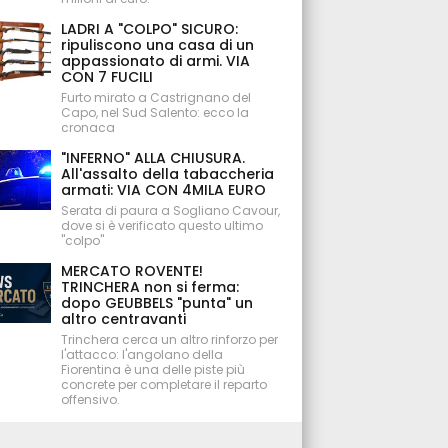
LADRI A "COLPO" SICURO:
ripuliscono una casa di un
appassionato di armi. VIA
CON 7 FUCILI
Furto mirato a Castrignano del
Capo, nel Sud Salento: ecco la
cronaca
"INFERNO" ALLA CHIUSURA.
All'assalto della tabaccheria
armati: VIA CON 4MILA EURO
Serata di paura a Sogliano Cavour,
dove si è verificato questo ultimo
"colpo"
MERCATO ROVENTE!
TRINCHERA non si ferma:
dopo GEUBBELS "punta" un
altro centravanti
Trinchera cerca un altro rinforzo per
l'attacco: l'angolano della
Fiorentina è una delle piste più
concrete per completare il reparto
offensivo.