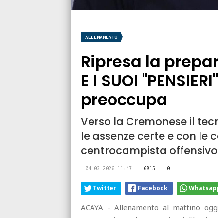
ALLENAMENTO
Ripresa la prepa
E I SUOI "PENSIER
preoccupa
Verso la Cremonese il tecn
le assenze certe e con le 
centrocampista offensivo
04.03.2026 11:47
6815
0
Twitter
Facebook
Whatsap
ACAYA - Allenamento al mattino oggi