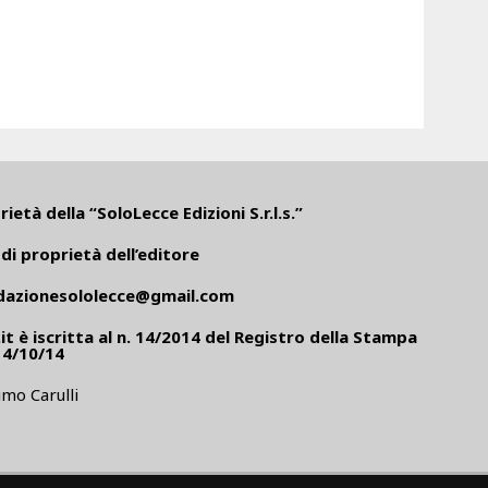
ietà della “SoloLecce Edizioni S.r.l.s.”
di proprietà dell’editore
dazionesololecce@gmail.com
it
è iscritta al n. 14/2014 del Registro della Stampa
14/10/14
mo Carulli