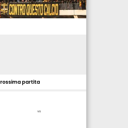
Prossima partita
vs