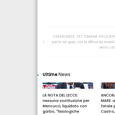
CREMONESE, SETTIMANA DELICATA:
parte nei guai, con la difesa da invent
verso Lec
Ultime
News
LA NOTA DEL LECCE:
ANCORA
nessuna sostituzione per
MARE: a
Mencucci, liquidato con
fatale 
garbo, "fisiologiche
Castro, 