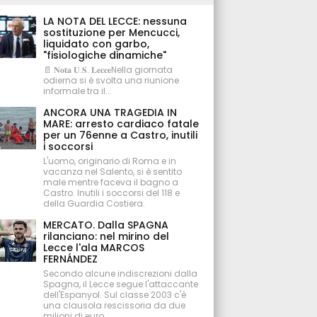
LA NOTA DEL LECCE: nessuna
sostituzione per Mencucci,
liquidato con garbo,
"fisiologiche dinamiche"
📄 𝐍𝐨𝐭𝐚 𝐔.𝐒. 𝐋𝐞𝐜𝐜𝐞Nella giornata
odierna si è svolta una riunione
informale tra il...
ANCORA UNA TRAGEDIA IN
MARE: arresto cardiaco fatale
per un 76enne a Castro, inutili
i soccorsi
L'uomo, originario di Roma e in
vacanza nel Salento, si è sentito
male mentre faceva il bagno a
Castro. Inutili i soccorsi del 118 e
della Guardia Costiera.
MERCATO. Dalla SPAGNA
rilanciano: nel mirino del
Lecce l'ala MARCOS
FERNÁNDEZ
Secondo alcune indiscrezioni dalla
Spagna, il Lecce segue l'attaccante
dell'Espanyol. Sul classe 2003 c'è
una clausola rescissoria da due
milioni di euro.