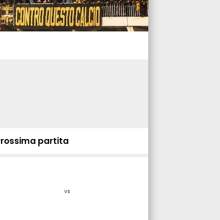
Prossima partita
vs