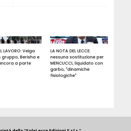
AL LAVORO: Veiga
LA NOTA DEL LECCE:
n gruppo, Berisha e
nessuna sostituzione per
ancora a parte
MENCUCCI, liquidato con
garbo, "dinamiche
fisiologiche"
ietà della “SoloLecce Edizioni S.r.l.s.”