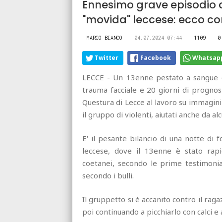
Ennesimo grave episodio d
"movida" leccese: ecco c
MARCO BIANCO
04.07.2024 07:44
1109
0
Twitter
Facebook
Whatsap
LECCE - Un 13enne pestato a sangue da
trauma facciale e 20 giorni di prognosi
Questura di Lecce al lavoro su immagini
il gruppo di violenti, aiutati anche da alc
E' il pesante bilancio di una notte di f
leccese, dove il 13enne è stato rap
coetanei, secondo le prime testimon
secondo i bulli.
Il gruppetto si è accanito contro il raga
poi continuando a picchiarlo con calci e a