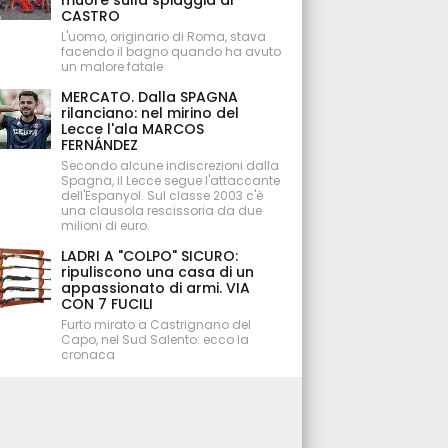
muore sulla spiaggia di
CASTRO
L'uomo, originario di Roma, stava
facendo il bagno quando ha avuto
un malore fatale
MERCATO. Dalla SPAGNA
rilanciano: nel mirino del
Lecce l'ala MARCOS
FERNÁNDEZ
Secondo alcune indiscrezioni dalla
Spagna, il Lecce segue l'attaccante
dell'Espanyol. Sul classe 2003 c'è
una clausola rescissoria da due
milioni di euro.
LADRI A "COLPO" SICURO:
ripuliscono una casa di un
appassionato di armi. VIA
CON 7 FUCILI
Furto mirato a Castrignano del
Capo, nel Sud Salento: ecco la
cronaca