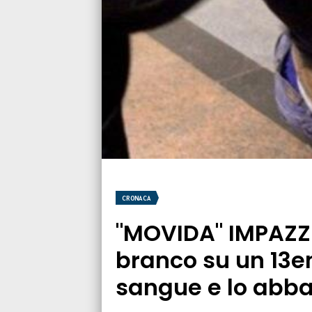
CRONACA
"MOVIDA" IMPAZZI
branco su un 13e
sangue e lo abb