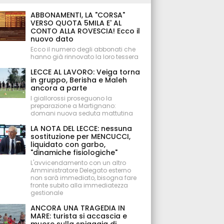
ABBONAMENTI, LA "CORSA"
VERSO QUOTA 5MILA E' AL
CONTO ALLA ROVESCIA! Ecco il
nuovo dato
Ecco il numero degli abbonati che
hanno già rinnovato la loro tessera
LECCE AL LAVORO: Veiga torna
in gruppo, Berisha e Maleh
ancora a parte
I giallorossi proseguono la
preparazione a Martignano:
domani nuova seduta mattutina
LA NOTA DEL LECCE: nessuna
sostituzione per MENCUCCI,
liquidato con garbo,
"dinamiche fisiologiche"
L'avvicendamento con un altro
Amministratore Delegato esterno
non sarà immediato, bisogna fare
fronte subito alla immediatezza
gestionale
ANCORA UNA TRAGEDIA IN
MARE: turista si accascia e