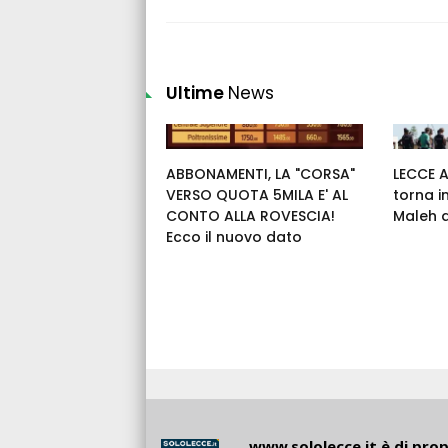
Ultime
News
ABBONAMENTI, LA "CORSA"
LECCE 
VERSO QUOTA 5MILA E' AL
torna i
CONTO ALLA ROVESCIA!
Maleh 
Ecco il nuovo dato
www.sololecce.it
è di propr