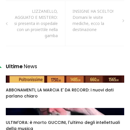
LIZZANELLO,
INSIGNE HA SCELTO!
AGGUATO E MISTERO:
Domani le visite
si presenta in ospedale
mediche, ecco la
con un proiettile nella
destinazione
gamba
Ultime
News
ABBONAMENTI, LA MARCIA E' DA RECORD: i nuovi dati
parlano chiaro
ULTIM'ORA: è morto GUCCINI, l'ultimo degli intellettuali
della musica