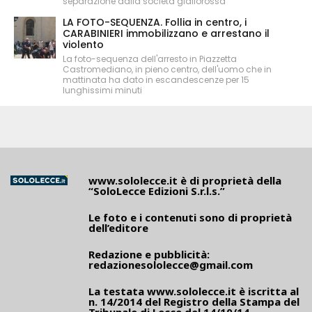
separazione dalla società giallorossa
LA FOTO-SEQUENZA. Follia in centro, i
CARABINIERI immobilizzano e arrestano il
violento
La foto-sequenza dell'arresto in Piazzetta
Castromediano, in pieno centro, dell'uomo che in
mattinata ha dato in escandescenze per 15
lunghissimi minuti
www.sololecce.it
è di proprietà della
“SoloLecce Edizioni S.r.l.s.”
Le foto e i contenuti sono di proprietà
dell’editore
Redazione e pubblicità:
redazionesololecce@gmail.com
La testata
www.sololecce.it
è iscritta al
n. 14/2014 del Registro della Stampa del
Tribunale di Lecce del 14/10/14