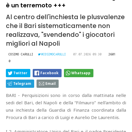
è un terremoto +++
Al centro dell'inchiesta le plusvalenze
che il Bari sistematicamente non
realizzava, "svendendo" i giocatori
migliori al Napoli
COSIMO CARULLI
@COSIMOCARULLI
07.07.2026 09:30
2601
0
Twitter
Facebook
Whatsapp
Telegram
Email
BARI - Perquisizioni sono in corso dalla mattinata nelle
sedi del Bari, del Napoli e della “Filmauro” nell'ambito di
una inchiesta della Guardia di Finanza coordinata dalla
Procura di Bari a carico di Luigi e Aurelio De Laurentiis.
I 2, Amministratore Unico del Bari e il padre Presidente