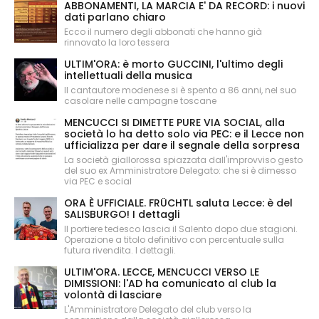
ABBONAMENTI, LA MARCIA E' DA RECORD: i nuovi
dati parlano chiaro
Ecco il numero degli abbonati che hanno già
rinnovato la loro tessera
ULTIM'ORA: è morto GUCCINI, l'ultimo degli
intellettuali della musica
Il cantautore modenese si è spento a 86 anni, nel suo
casolare nelle campagne toscane
MENCUCCI SI DIMETTE PURE VIA SOCIAL, alla
società lo ha detto solo via PEC: e il Lecce non
ufficializza per dare il segnale della sorpresa
La società giallorossa spiazzata dall'improvviso gesto
del suo ex Amministratore Delegato: che si è dimesso
via PEC e social
ORA È UFFICIALE. FRÜCHTL saluta Lecce: è del
SALISBURGO! I dettagli
Il portiere tedesco lascia il Salento dopo due stagioni.
Operazione a titolo definitivo con percentuale sulla
futura rivendita. I dettagli.
ULTIM'ORA. LECCE, MENCUCCI VERSO LE
DIMISSIONI: l'AD ha comunicato al club la
volontà di lasciare
L'Amministratore Delegato del club verso la