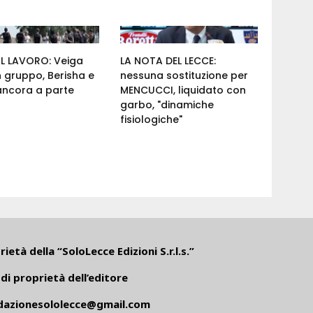
AL LAVORO: Veiga
LA NOTA DEL LECCE:
n gruppo, Berisha e
nessuna sostituzione per
ancora a parte
MENCUCCI, liquidato con
garbo, "dinamiche
fisiologiche"
ietà della “SoloLecce Edizioni S.r.l.s.”
di proprietà dell’editore
dazionesololecce@gmail.com