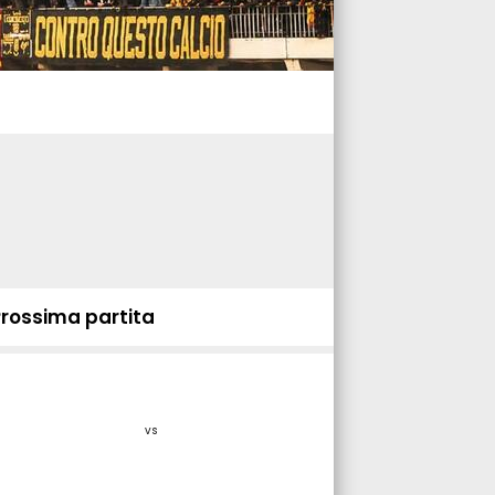
Prossima partita
vs