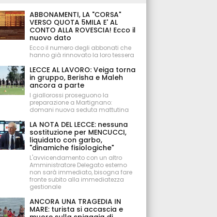
ABBONAMENTI, LA "CORSA"
VERSO QUOTA 5MILA E' AL
CONTO ALLA ROVESCIA! Ecco il
nuovo dato
Ecco il numero degli abbonati che
hanno già rinnovato la loro tessera
LECCE AL LAVORO: Veiga torna
in gruppo, Berisha e Maleh
ancora a parte
I giallorossi proseguono la
preparazione a Martignano:
domani nuova seduta mattutina
LA NOTA DEL LECCE: nessuna
sostituzione per MENCUCCI,
liquidato con garbo,
"dinamiche fisiologiche"
L'avvicendamento con un altro
Amministratore Delegato esterno
non sarà immediato, bisogna fare
fronte subito alla immediatezza
gestionale
ANCORA UNA TRAGEDIA IN
MARE: turista si accascia e