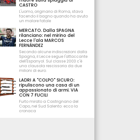
muore sulla spiaggia di
CASTRO
L'uomo, originario di Roma, stava
facendo il bagno quando ha avuto
un malore fatale
MERCATO. Dalla SPAGNA
rilanciano: nel mirino del
Lecce l'ala MARCOS
FERNÁNDEZ
Secondo alcune indiscrezioni dalla
Spagna, il Lecce segue l'attaccante
dell'Espanyol. Sul classe 2003 c'è
una clausola rescissoria da due
milioni di euro.
LADRI A "COLPO" SICURO:
ripuliscono una casa di un
appassionato di armi. VIA
CON 7 FUCILI
Furto mirato a Castrignano del
Capo, nel Sud Salento: ecco la
cronaca