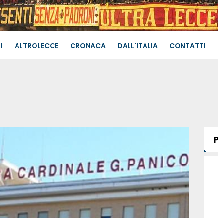
I
ALTROLECCE
CRONACA
DALL'ITALIA
CONTATTI