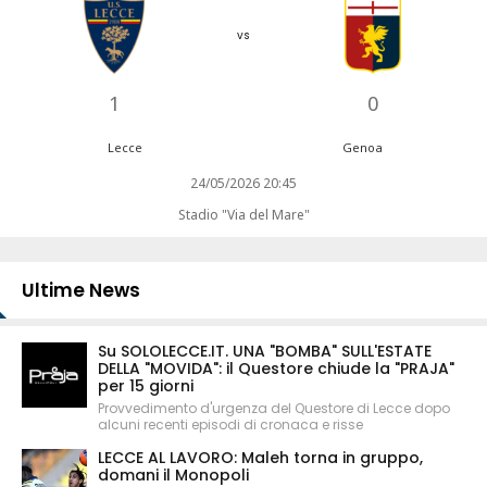
vs
1
0
Lecce
Genoa
24/05/2026 20:45
Stadio "Via del Mare"
Ultime News
Su SOLOLECCE.IT. UNA "BOMBA" SULL'ESTATE
DELLA "MOVIDA": il Questore chiude la "PRAJA"
per 15 giorni
Provvedimento d'urgenza del Questore di Lecce dopo
alcuni recenti episodi di cronaca e risse
LECCE AL LAVORO: Maleh torna in gruppo,
domani il Monopoli