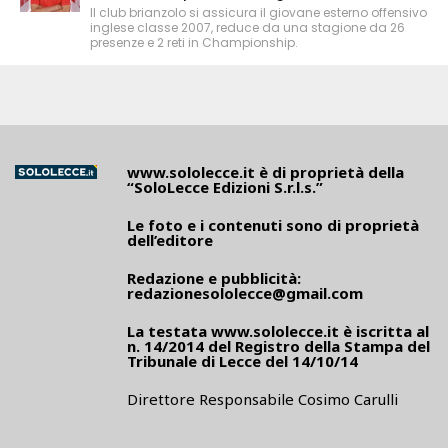
Il club brianzolo si assicura il giovane esterno offensivo
inglese classe 2007, reduce da una stagione da 26
presenze e 2 reti in Championship.
www.sololecce.it
è di proprietà della
“SoloLecce Edizioni S.r.l.s.”
Le foto e i contenuti sono di proprietà
dell’editore
Redazione e pubblicità:
redazionesololecce@gmail.com
La testata
www.sololecce.it
è iscritta al
n. 14/2014 del Registro della Stampa del
Tribunale di Lecce del 14/10/14
Direttore Responsabile Cosimo Carulli