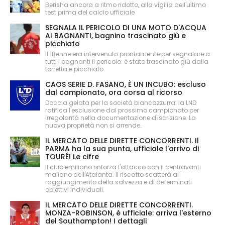
Berisha ancora a ritmo ridotto, alla vigilia dell'ultimo
test prima del calcio ufficiale
SEGNALA IL PERICOLO DI UNA MOTO D'ACQUA
AI BAGNANTI, bagnino trascinato giù e
picchiato
Il 18enne era intervenuto prontamente per segnalare a
tutti i bagnanti il pericolo: è stato trascinato giù dalla
torretta e picchiato
CAOS SERIE D. FASANO, È UN INCUBO: escluso
dal campionato, ora corsa al ricorso
Doccia gelata per la società biancazzurra: la LND
ratifica l'esclusione dal prossimo campionato per
irregolarità nella documentazione d'iscrizione. La
nuova proprietà non si arrende.
IL MERCATO DELLE DIRETTE CONCORRENTI. Il
PARMA ha la sua punta, ufficiale l'arrivo di
TOURÉ! Le cifre
Il club emiliano rinforza l'attacco con il centravanti
maliano dell'Atalanta. Il riscatto scatterà al
raggiungimento della salvezza e di determinati
obiettivi individuali.
IL MERCATO DELLE DIRETTE CONCORRENTI.
MONZA-ROBINSON, è ufficiale: arriva l'esterno
del Southampton! I dettagli