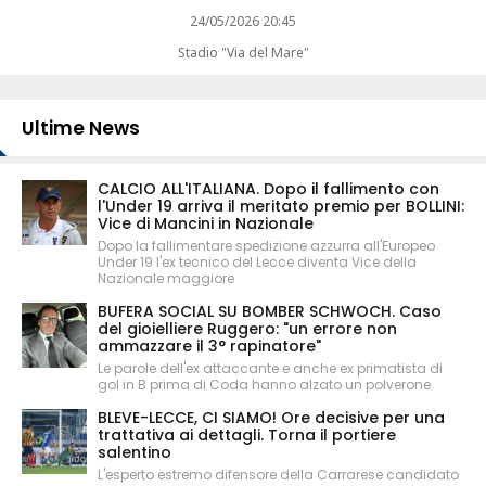
24/05/2026 20:45
Stadio "Via del Mare"
Ultime News
CALCIO ALL'ITALIANA. Dopo il fallimento con
l'Under 19 arriva il meritato premio per BOLLINI:
Vice di Mancini in Nazionale
Dopo la fallimentare spedizione azzurra all'Europeo
Under 19 l'ex tecnico del Lecce diventa Vice della
Nazionale maggiore
BUFERA SOCIAL SU BOMBER SCHWOCH. Caso
del gioielliere Ruggero: "un errore non
ammazzare il 3° rapinatore"
Le parole dell'ex attaccante e anche ex primatista di
gol in B prima di Coda hanno alzato un polverone
BLEVE-LECCE, CI SIAMO! Ore decisive per una
trattativa ai dettagli. Torna il portiere
salentino
L'esperto estremo difensore della Carrarese candidato