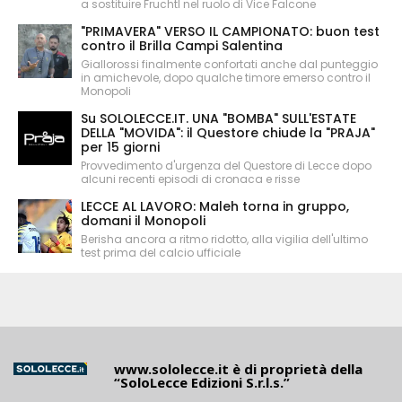
a sostituire Fruchtl nel ruolo di Vice Falcone
"PRIMAVERA" VERSO IL CAMPIONATO: buon test
contro il Brilla Campi Salentina
Giallorossi finalmente confortati anche dal punteggio
in amichevole, dopo qualche timore emerso contro il
Monopoli
Su SOLOLECCE.IT. UNA "BOMBA" SULL'ESTATE
DELLA "MOVIDA": il Questore chiude la "PRAJA"
per 15 giorni
Provvedimento d'urgenza del Questore di Lecce dopo
alcuni recenti episodi di cronaca e risse
LECCE AL LAVORO: Maleh torna in gruppo,
domani il Monopoli
Berisha ancora a ritmo ridotto, alla vigilia dell'ultimo
test prima del calcio ufficiale
www.sololecce.it
è di proprietà della
“SoloLecce Edizioni S.r.l.s.”