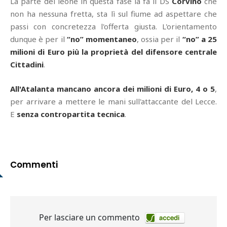
La parte del leone in questa fase la fa il DS
Corvino
che
non ha nessuna fretta, sta lì sul fiume ad aspettare che
passi con concretezza l'offerta giusta. L'orientamento
dunque è per il
“no” momentaneo
, ossia per il
“no” a 25
milioni di Euro più la proprietà del difensore centrale
Cittadini
.
All'Atalanta mancano ancora dei milioni di Euro, 4 o 5
,
per arrivare a mettere le mani sull'attaccante del Lecce.
E
senza contropartita tecnica
.
Commenti