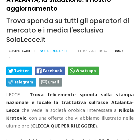
aggiornamento
Trova sponda su tutti gli operatori di
mercato e i media l'esclusiva
SoloLecce.it
COSIMO CARULLI
@COSIMOCARULLI
11.07.2025 10:42
8049
1
Twitter
Facebook
Whatsapp
Telegram
Email
LECCE -
Trova felicemente sponda sulla stampa
nazionale e locale la trattativa sull'asse Atalanta-
Lecce
che vede la società orobica interessata a
Nikola
Krstovic
, con una offerta che vi abbiamo illustrato nelle
ultime ore (
CLICCA QUI PER RILEGGERE
).