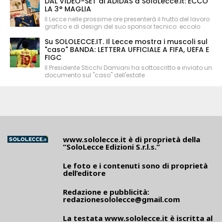
DAL VIDEO-SET di ADIDAS a SoloLecce.it: ECCO
LA 3° MAGLIA
Il Lecce nelle prossime ore presenterà il frutto del lavoro
grafico e di design del suo sponsor tecnico: eccolo
Su SOLOLECCE.IT. Il Lecce mostra i muscoli sul
"caso" BANDA: LETTERA UFFICIALE A FIFA, UEFA E
FIGC
Il Presidente Sticchi Damiani ha sottoscritto e inviato un
documento sul "caso" dell'estate
www.sololecce.it
è di proprietà della
“SoloLecce Edizioni S.r.l.s.”
Le foto e i contenuti sono di proprietà
dell’editore
Redazione e pubblicità:
redazionesololecce@gmail.com
La testata
www.sololecce.it
è iscritta al