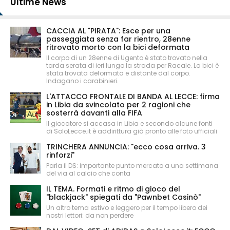
Ultime News
CACCIA AL "PIRATA": Esce per una
passeggiata senza far rientro, 28enne
ritrovato morto con la bici deformata
Il corpo di un 28enne di Ugento è stato trovato nella
tarda serata di ieri lungo la strada per Racale. La bici è
stata trovata deformata e distante dal corpo.
Indagano i carabinieri.
L'ATTACCO FRONTALE DI BANDA AL LECCE: firma
in Libia da svincolato per 2 ragioni che
sosterrà davanti alla FIFA
Il giocatore si accasa in Libia e secondo alcune fonti
di SoloLecce.it è addirittura già pronto alle foto ufficiali
TRINCHERA ANNUNCIA: "ecco cosa arriva. 3
rinforzi"
Parla il DS: importante punto mercato a una settimana
del via al calcio che conta
IL TEMA. Formati e ritmo di gioco del
"blackjack" spiegati da "Pawnbet Casinò"
Un altro tema estivo e leggero per il tempo libero dei
nostri lettori: da non perdere