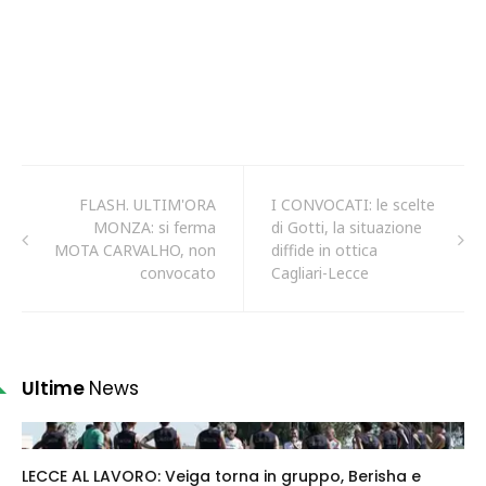
FLASH. ULTIM'ORA
I CONVOCATI: le scelte
MONZA: si ferma
di Gotti, la situazione
MOTA CARVALHO, non
diffide in ottica
convocato
Cagliari-Lecce
Ultime
News
LECCE AL LAVORO: Veiga torna in gruppo, Berisha e