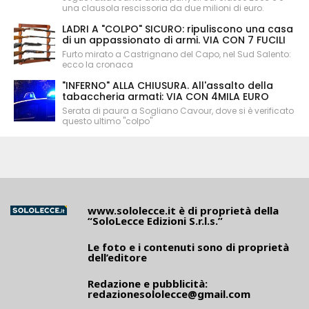
una clausola rescissoria da due milioni di euro.
LADRI A "COLPO" SICURO: ripuliscono una casa
di un appassionato di armi. VIA CON 7 FUCILI
Furto mirato a Castrignano del Capo, nel Sud Salento:
ecco la cronaca
"INFERNO" ALLA CHIUSURA. All'assalto della
tabaccheria armati: VIA CON 4MILA EURO
Serata di paura a Sogliano Cavour, dove si è verificato
questo ultimo "colpo"
www.sololecce.it
è di proprietà della
“SoloLecce Edizioni S.r.l.s.”
Le foto e i contenuti sono di proprietà
dell’editore
Redazione e pubblicità:
redazionesololecce@gmail.com