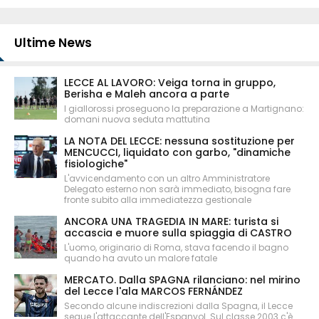
Ultime News
LECCE AL LAVORO: Veiga torna in gruppo,
Berisha e Maleh ancora a parte
I giallorossi proseguono la preparazione a Martignano:
domani nuova seduta mattutina
LA NOTA DEL LECCE: nessuna sostituzione per
MENCUCCI, liquidato con garbo, "dinamiche
fisiologiche"
L'avvicendamento con un altro Amministratore
Delegato esterno non sarà immediato, bisogna fare
fronte subito alla immediatezza gestionale
ANCORA UNA TRAGEDIA IN MARE: turista si
accascia e muore sulla spiaggia di CASTRO
L'uomo, originario di Roma, stava facendo il bagno
quando ha avuto un malore fatale
MERCATO. Dalla SPAGNA rilanciano: nel mirino
del Lecce l'ala MARCOS FERNÁNDEZ
Secondo alcune indiscrezioni dalla Spagna, il Lecce
segue l'attaccante dell'Espanyol. Sul classe 2003 c'è