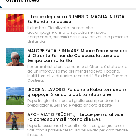
Il Lecce deposita i NUMERI DI MAGLIA IN LEGA.
Su Banda ha deciso!
Il club ha ufficializzato i numeri che
accompagneranno la squadra nel nuovo
campionato, curiosità per i nuovi arrivati e la presenza
di Banda
MALORE FATALE IN MARE. Muore l'ex assessore
di Otranto Fernando Coluccia: lottava da
tempo contro la Sla
L'ex amministratore comunale di Otranto è stato colto
da un improvviso malore mentre faceva il bagno.
Inutili i tentativi di rianimazione del 118 e della Guardia
Costiera.
LECCE AL LAVORO: Falcone e Kaba tornano in
gruppo, in 2 ancora out. La situazione
Dopo tre giorni di riposo i giallorossi riprendono la
preparazione. Berisha e Veiga ancora a parte
ARCHIVIATO FRÜCHTL, il Lecce pensa al vice
Falcone: spunta il ritorno di BLEVE
Dopo la cessione di Früchtl al Salisburgo, i giallorossi
valutano il portiere cresciuto nel vivaio per completare
il reparto.