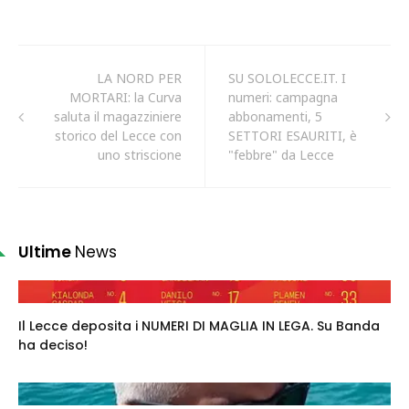
LA NORD PER
SU SOLOLECCE.IT. I
MORTARI: la Curva
numeri: campagna
saluta il magazziniere
abbonamenti, 5
storico del Lecce con
SETTORI ESAURITI, è
uno striscione
"febbre" da Lecce
Ultime
News
Il Lecce deposita i NUMERI DI MAGLIA IN LEGA. Su Banda
ha deciso!