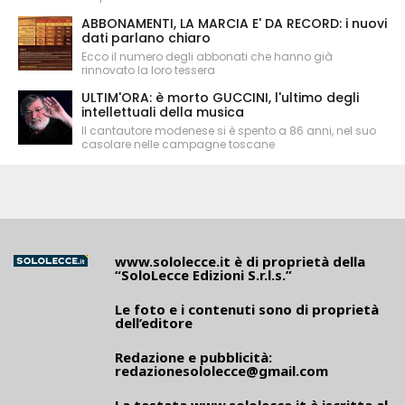
ABBONAMENTI, LA MARCIA E' DA RECORD: i nuovi
dati parlano chiaro
Ecco il numero degli abbonati che hanno già
rinnovato la loro tessera
ULTIM'ORA: è morto GUCCINI, l'ultimo degli
intellettuali della musica
Il cantautore modenese si è spento a 86 anni, nel suo
casolare nelle campagne toscane
www.sololecce.it
è di proprietà della
“SoloLecce Edizioni S.r.l.s.”
Le foto e i contenuti sono di proprietà
dell’editore
Redazione e pubblicità:
redazionesololecce@gmail.com
La testata
www.sololecce.it
è iscritta al