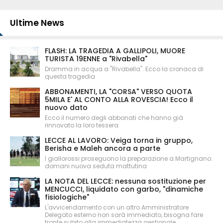
Ultime News
FLASH: LA TRAGEDIA A GALLIPOLI, MUORE
TURISTA 19ENNE a "Rivabella"
Dramma in acqua a "Rivabella". Ecco la cronaca di
questa tragedia
ABBONAMENTI, LA "CORSA" VERSO QUOTA
5MILA E' AL CONTO ALLA ROVESCIA! Ecco il
nuovo dato
Ecco il numero degli abbonati che hanno già
rinnovato la loro tessera
LECCE AL LAVORO: Veiga torna in gruppo,
Berisha e Maleh ancora a parte
I giallorossi proseguono la preparazione a Martignano:
domani nuova seduta mattutina
LA NOTA DEL LECCE: nessuna sostituzione per
MENCUCCI, liquidato con garbo, "dinamiche
fisiologiche"
L'avvicendamento con un altro Amministratore
Delegato esterno non sarà immediato, bisogna fare
fronte subito alla immediatezza gestionale