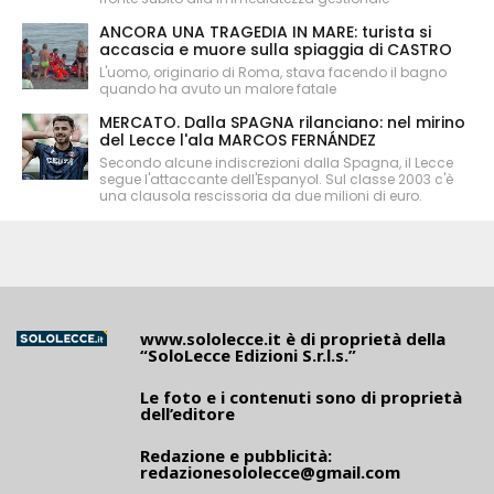
ANCORA UNA TRAGEDIA IN MARE: turista si
accascia e muore sulla spiaggia di CASTRO
L'uomo, originario di Roma, stava facendo il bagno
quando ha avuto un malore fatale
MERCATO. Dalla SPAGNA rilanciano: nel mirino
del Lecce l'ala MARCOS FERNÁNDEZ
Secondo alcune indiscrezioni dalla Spagna, il Lecce
segue l'attaccante dell'Espanyol. Sul classe 2003 c'è
una clausola rescissoria da due milioni di euro.
www.sololecce.it
è di proprietà della
“SoloLecce Edizioni S.r.l.s.”
Le foto e i contenuti sono di proprietà
dell’editore
Redazione e pubblicità:
redazionesololecce@gmail.com