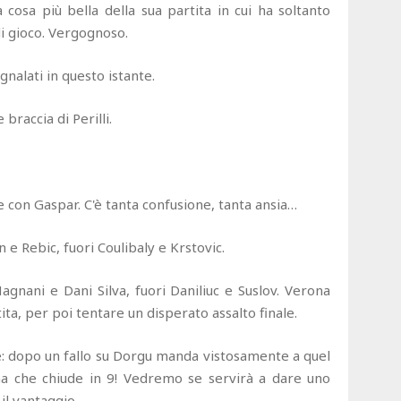
 cosa più bella della sua partita in cui ha soltanto
di gioco. Vergognoso.
gnalati in questo istante.
 braccia di Perilli.
e con Gaspar. C'è tanta confusione, tanta ansia…
e Rebic, fuori Coulibaly e Krstovic.
nani e Dani Silva, fuori Daniliuc e Suslov. Verona
ita, per poi tentare un disperato assalto finale.
ne: dopo un fallo su Dorgu manda vistosamente a quel
a che chiude in 9! Vedremo se servirà a dare uno
l vantaggio.