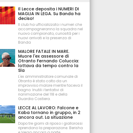
Il Lecce deposita i NUMERI DI
MAGLIA IN LEGA. Su Banda ha
deciso!
Il club ha ufficializzato i numeri che
accompagneranno la squadra nel
nuovo campionato, curiosità per i
nuovi arrivati e la presenza di
Banda
MALORE FATALE IN MARE.
Muore l'ex assessore di
Otranto Fernando Coluccia:
lottava da tempo contro la
Sla
L'ex amministratore comunale di
Otranto è stato colto da un
improvviso malore mentre faceva il
bagno. Inutili i tentativi di
rianimazione del 118 e della
Guardia Costiera.
LECCE AL LAVORO: Falcone e
Kaba tornano in gruppo, in 2
ancora out. La situazione
Dopo tre giorni di riposo i giallorossi
riprendono la preparazione. Berisha
e Veiga ancora a parte