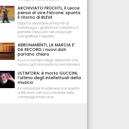
ARCHIVIATO FRÜCHTL, il Lecce
pensa al vice Falcone: spunta
il ritorno di BLEVE
Dopo la cessione di Früchtl al
Salisburgo, i giallorossi valutano il
portiere cresciuto nel vivaio per
completare il reparto.
ABBONAMENTI, LA MARCIA E'
DA RECORD: i nuovi dati
parlano chiaro
Ecco il numero degli abbonati che
hanno già rinnovato la loro tessera
ULTIM'ORA: è morto GUCCINI,
l'ultimo degli intellettuali della
musica
Il cantautore modenese si è spento
a 86 anni, nel suo casolare nelle
campagne toscane