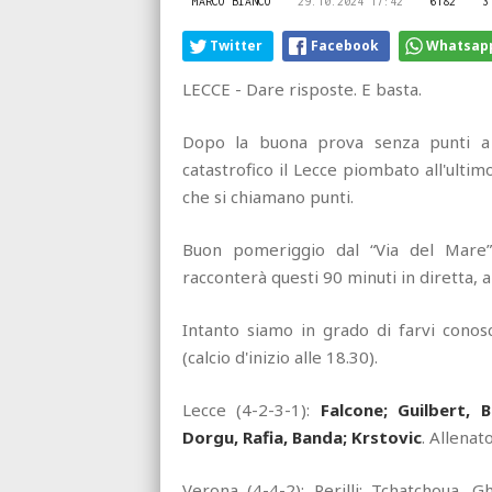
MARCO BIANCO
29.10.2024 17:42
6182
3
Twitter
Facebook
Whatsap
LECCE - Dare risposte. E basta.
Dopo la buona prova senza punti a
catastrofico il Lecce piombato all'ultim
che si chiamano punti.
Buon pomeriggio dal “Via del Mare
racconterà questi 90 minuti in diretta
Intanto siamo in grado di farvi conosc
(calcio d'inizio alle 18.30).
Lecce (4-2-3-1):
Falcone; Guilbert, 
Dorgu, Rafia, Banda; Krstovic
. Allenat
Verona (4-4-2): Perilli; Tchatchoua, G