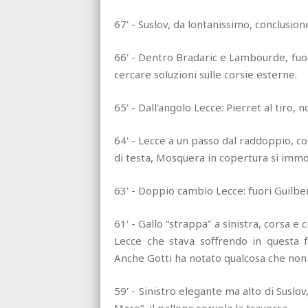
67' - Suslov, da lontanissimo, conclusio
66' - Dentro Bradaric e Lambourde, fuori
cercare soluzioni sulle corsie esterne.
65' - Dall'angolo Lecce: Pierret al tiro, 
64' - Lecce a un passo dal raddoppio, col
di testa, Mosquera in copertura si immo
63' - Doppio cambio Lecce: fuori Guilbert
61' - Gallo “strappa” a sinistra, corsa e
Lecce che stava soffrendo in questa fa
Anche Gotti ha notato qualcosa che non
59' - Sinistro elegante ma alto di Suslov, 
Mare”, il pallone sorvola la traversa.