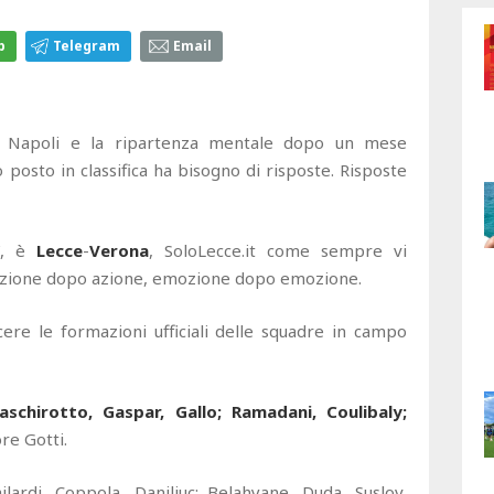
p
Telegram
Email
 Napoli e la ripartenza mentale dopo un mese
o posto in classifica ha bisogno di risposte. Risposte
”, è
Lecce
-
Verona
, SoloLecce.it come sempre vi
, azione dopo azione, emozione dopo emozione.
ere le formazioni ufficiali delle squadre in campo
Baschirotto, Gaspar, Gallo; Ramadani, Coulibaly;
ore Gotti.
hilardi, Coppola, Daniliuc; Belahyane, Duda, Suslov,