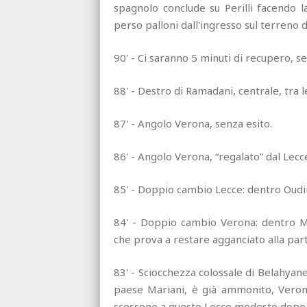
spagnolo conclude su Perilli facendo la
perso palloni dall'ingresso sul terreno 
90' - Ci saranno 5 minuti di recupero, se
88' - Destro di Ramadani, centrale, tra le
87' - Angolo Verona, senza esito.
86' - Angolo Verona, “regalato” dal Lecc
85' - Doppio cambio Lecce: dentro Oudin 
84' - Doppio cambio Verona: dentro Mag
che prova a restare agganciato alla part
83' - Sciocchezza colossale di Belahya
paese Mariani, è già ammonito, Veron
scossone a questo Lecce modesto dopo i