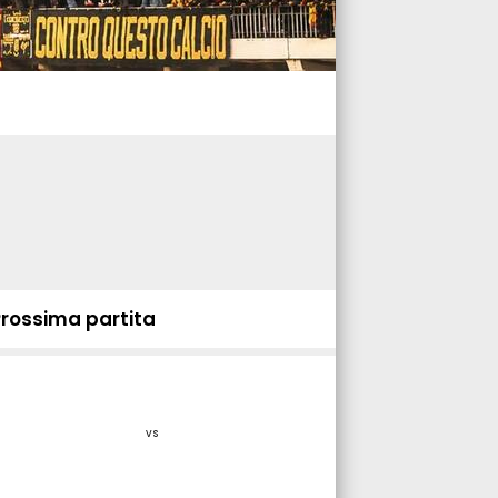
Prossima partita
vs