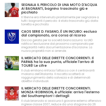
SEGNALA IL PERICOLO DI UNA MOTO D'ACQUA
AI BAGNANTI, bagnino trascinato giù e
picchiato
Il 18enne era intervenuto prontamente per segnalare a
tutti i bagnanti il pericolo: è stato trascinato giù dalla
torretta e picchiato
CAOS SERIE D. FASANO, È UN INCUBO: escluso
dal campionato, ora corsa al ricorso
Doccia gelata per la società biancazzurra: la LND
ratifica l'esclusione dal prossimo campionato per
irregolarità nella documentazione d'iscrizione. La
nuova proprietà non si arrende.
IL MERCATO DELLE DIRETTE CONCORRENTI. Il
PARMA ha la sua punta, ufficiale l'arrivo di
TOURÉ! Le cifre
Il club emiliano rinforza l'attacco con il centravanti
maliano dell'Atalanta. Il riscatto scatterà al
raggiungimento della salvezza e di determinati
obiettivi individuali.
IL MERCATO DELLE DIRETTE CONCORRENTI.
MONZA-ROBINSON, è ufficiale: arriva l'esterno
del Southampton! I dettagli
Il club brianzolo si assicura il giovane esterno offensivo
inglese classe 2007, reduce da una stagione da 26