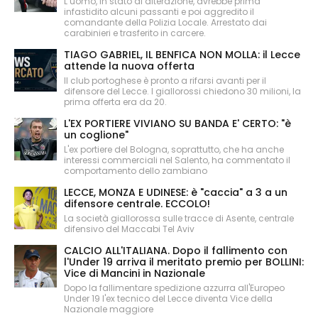
L’uomo, in stato di alterazione, avrebbe prima
infastidito alcuni passanti e poi aggredito il
comandante della Polizia Locale. Arrestato dai
carabinieri e trasferito in carcere.
TIAGO GABRIEL, IL BENFICA NON MOLLA: il Lecce
attende la nuova offerta
Il club portoghese è pronto a rifarsi avanti per il
difensore del Lecce. I giallorossi chiedono 30 milioni, la
prima offerta era da 20.
L'EX PORTIERE VIVIANO SU BANDA E' CERTO: "è
un coglione"
L'ex portiere del Bologna, soprattutto, che ha anche
interessi commerciali nel Salento, ha commentato il
comportamento dello zambiano
LECCE, MONZA E UDINESE: è "caccia" a 3 a un
difensore centrale. ECCOLO!
La società giallorossa sulle tracce di Asente, centrale
difensivo del Maccabi Tel Aviv
CALCIO ALL'ITALIANA. Dopo il fallimento con
l'Under 19 arriva il meritato premio per BOLLINI:
Vice di Mancini in Nazionale
Dopo la fallimentare spedizione azzurra all'Europeo
Under 19 l'ex tecnico del Lecce diventa Vice della
Nazionale maggiore