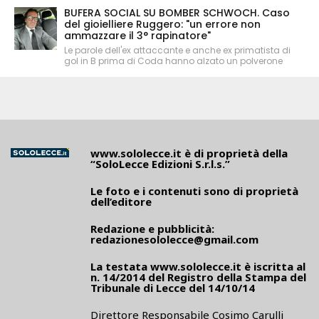
BUFERA SOCIAL SU BOMBER SCHWOCH. Caso
del gioielliere Ruggero: "un errore non
ammazzare il 3° rapinatore"
Le parole dell'ex attaccante e anche ex primatista di
gol in B prima di Coda hanno alzato un polverone
www.sololecce.it
è di proprietà della
“SoloLecce Edizioni S.r.l.s.”
Le foto e i contenuti sono di proprietà
dell’editore
Redazione e pubblicità:
redazionesololecce@gmail.com
La testata
www.sololecce.it
è iscritta al
n. 14/2014 del Registro della Stampa del
Tribunale di Lecce del 14/10/14
Direttore Responsabile Cosimo Carulli