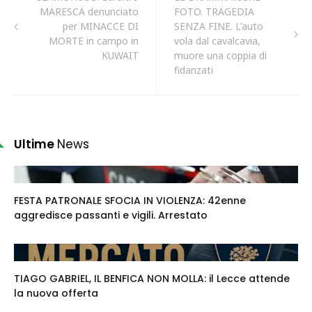
MARESCA denunciato
FOTO. TRAGEDIA
per MINACCE DI
SENZA FINE. L'auto
MORTE in campo in
vola dal cavalcavia,
KUWAIT
muore una coppia di
fidanzati
Ultime
News
FESTA PATRONALE SFOCIA IN VIOLENZA: 42enne
aggredisce passanti e vigili. Arrestato
TIAGO GABRIEL, IL BENFICA NON MOLLA: il Lecce attende
la nuova offerta