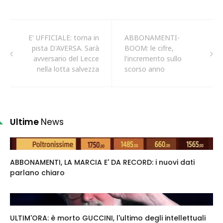
E' UFFICIALE: torna in
ABBONAMENTI-
pista D'AVERSA. Sarà
BOOM: le cifre,
avversario del Lecce
l'incremento sullo
nella lotta salvezza
scorso anno
Ultime
News
ABBONAMENTI, LA MARCIA E' DA RECORD: i nuovi dati
parlano chiaro
ULTIM'ORA: è morto GUCCINI, l'ultimo degli intellettuali