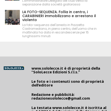
L'Amministratore Delegato del club verso la
separazione dalla società giallorossa
LA FOTO-SEQUENZA. Follia in centro, i
CARABINIERI immobilizzano e arrestano il
violento
La foto-sequenza dell'arresto in Piazzetta
Castromediano, in pieno centro, dell'uomo che in
mattinata ha dato in escandescenze per 15
lunghissimi minuti
www.sololecce.it
è di proprietà della
“SoloLecce Edizioni S.r.l.s.”
Le foto e i contenuti sono di proprietà
dell’editore
Redazione e pubblicità:
redazionesololecce@gmail.com
La testata
www.sololecce.it
è iscritta al