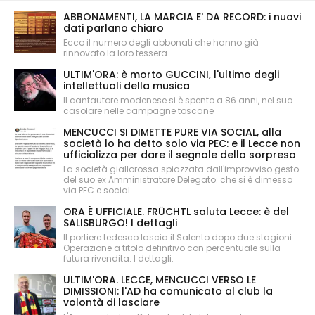
ABBONAMENTI, LA MARCIA E' DA RECORD: i nuovi
dati parlano chiaro
Ecco il numero degli abbonati che hanno già
rinnovato la loro tessera
ULTIM'ORA: è morto GUCCINI, l'ultimo degli
intellettuali della musica
Il cantautore modenese si è spento a 86 anni, nel suo
casolare nelle campagne toscane
MENCUCCI SI DIMETTE PURE VIA SOCIAL, alla
società lo ha detto solo via PEC: e il Lecce non
ufficializza per dare il segnale della sorpresa
La società giallorossa spiazzata dall'improvviso gesto
del suo ex Amministratore Delegato: che si è dimesso
via PEC e social
ORA È UFFICIALE. FRÜCHTL saluta Lecce: è del
SALISBURGO! I dettagli
Il portiere tedesco lascia il Salento dopo due stagioni.
Operazione a titolo definitivo con percentuale sulla
futura rivendita. I dettagli.
ULTIM'ORA. LECCE, MENCUCCI VERSO LE
DIMISSIONI: l'AD ha comunicato al club la
volontà di lasciare