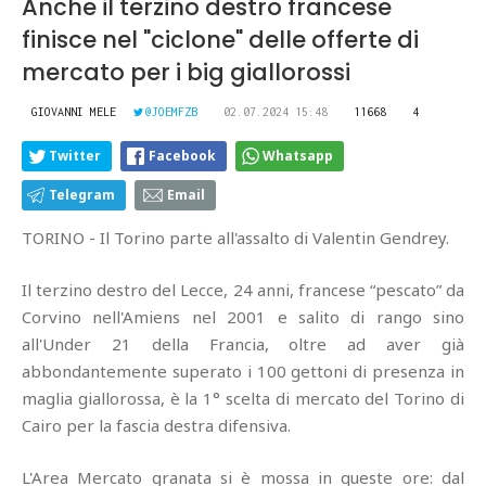
Anche il terzino destro francese
finisce nel "ciclone" delle offerte di
mercato per i big giallorossi
GIOVANNI MELE
@JOEMFZB
02.07.2024 15:48
11668
4
Twitter
Facebook
Whatsapp
Telegram
Email
TORINO - Il Torino parte all'assalto di Valentin Gendrey.
Il terzino destro del Lecce, 24 anni, francese “pescato” da
Corvino nell'Amiens nel 2001 e salito di rango sino
all'Under 21 della Francia, oltre ad aver già
abbondantemente superato i 100 gettoni di presenza in
maglia giallorossa, è la 1° scelta di mercato del Torino di
Cairo per la fascia destra difensiva.
L'Area Mercato granata si è mossa in queste ore: dal