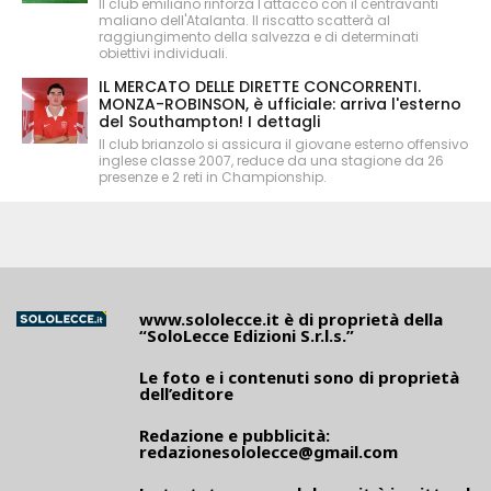
Il club emiliano rinforza l'attacco con il centravanti
maliano dell'Atalanta. Il riscatto scatterà al
raggiungimento della salvezza e di determinati
obiettivi individuali.
IL MERCATO DELLE DIRETTE CONCORRENTI.
MONZA-ROBINSON, è ufficiale: arriva l'esterno
del Southampton! I dettagli
Il club brianzolo si assicura il giovane esterno offensivo
inglese classe 2007, reduce da una stagione da 26
presenze e 2 reti in Championship.
www.sololecce.it
è di proprietà della
“SoloLecce Edizioni S.r.l.s.”
Le foto e i contenuti sono di proprietà
dell’editore
Redazione e pubblicità:
redazionesololecce@gmail.com