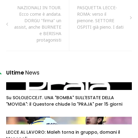
NAZIONALI IN TOUR.
PASQUETTA LECCE-
Ecco come è andata.
ROMA: verso il
DORGU "firma" un
pienone. SETTORE
assist, anche BURNETE
OSPITI già pieno. I dati
e BERISHA
protagonisti
Ultime
News
Su SOLOLECCE.IT. UNA "BOMBA" SULL'ESTATE DELLA
"MOVIDA": il Questore chiude la "PRAJA" per 15 giorni
LECCE AL LAVORO: Maleh torna in gruppo, domani il