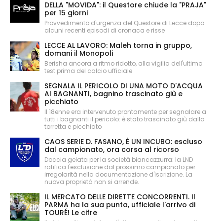
DELLA "MOVIDA": il Questore chiude la "PRAJA"
per 15 giorni
Provvedimento d'urgenza del Questore di Lecce dopo
alcuni recenti episodi di cronaca e risse
LECCE AL LAVORO: Maleh torna in gruppo,
domani il Monopoli
Berisha ancora a ritmo ridotto, alla vigilia dell'ultimo
test prima del calcio ufficiale
SEGNALA IL PERICOLO DI UNA MOTO D'ACQUA
AI BAGNANTI, bagnino trascinato giù e
picchiato
Il 18enne era intervenuto prontamente per segnalare a
tutti i bagnanti il pericolo: è stato trascinato giù dalla
torretta e picchiato
CAOS SERIE D. FASANO, È UN INCUBO: escluso
dal campionato, ora corsa al ricorso
Doccia gelata per la società biancazzurra: la LND
ratifica l'esclusione dal prossimo campionato per
irregolarità nella documentazione d'iscrizione. La
nuova proprietà non si arrende.
IL MERCATO DELLE DIRETTE CONCORRENTI. Il
PARMA ha la sua punta, ufficiale l'arrivo di
TOURÉ! Le cifre