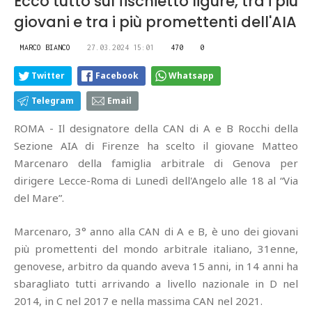
Ecco tutto sul fischietto ligure, tra i più
giovani e tra i più promettenti dell'AIA
MARCO BIANCO
27.03.2024 15:01
470
0
Twitter
Facebook
Whatsapp
Telegram
Email
ROMA - Il designatore della CAN di A e B Rocchi della
Sezione AIA di Firenze ha scelto il giovane Matteo
Marcenaro della famiglia arbitrale di Genova per
dirigere Lecce-Roma di Lunedì dell'Angelo alle 18 al “Via
del Mare”.
Marcenaro, 3° anno alla CAN di A e B, è uno dei giovani
più promettenti del mondo arbitrale italiano, 31enne,
genovese, arbitro da quando aveva 15 anni, in 14 anni ha
sbaragliato tutti arrivando a livello nazionale in D nel
2014, in C nel 2017 e nella massima CAN nel 2021.