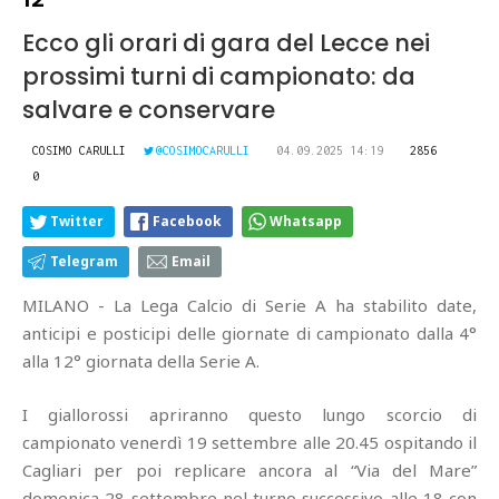
Ecco gli orari di gara del Lecce nei
prossimi turni di campionato: da
salvare e conservare
COSIMO CARULLI
@COSIMOCARULLI
04.09.2025 14:19
2856
0
Twitter
Facebook
Whatsapp
Telegram
Email
MILANO - La Lega Calcio di Serie A ha stabilito date,
anticipi e posticipi delle giornate di campionato dalla 4°
alla 12° giornata della Serie A.
I giallorossi apriranno questo lungo scorcio di
campionato venerdì 19 settembre alle 20.45 ospitando il
Cagliari per poi replicare ancora al “Via del Mare”
domenica 28 settembre nel turno successivo alle 18 con