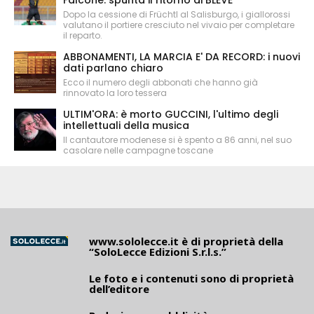
Falcone: spunta il ritorno di BLEVE
Dopo la cessione di Früchtl al Salisburgo, i giallorossi
valutano il portiere cresciuto nel vivaio per completare
il reparto.
ABBONAMENTI, LA MARCIA E' DA RECORD: i nuovi
dati parlano chiaro
Ecco il numero degli abbonati che hanno già
rinnovato la loro tessera
ULTIM'ORA: è morto GUCCINI, l'ultimo degli
intellettuali della musica
Il cantautore modenese si è spento a 86 anni, nel suo
casolare nelle campagne toscane
www.sololecce.it
è di proprietà della
“SoloLecce Edizioni S.r.l.s.”
Le foto e i contenuti sono di proprietà
dell’editore