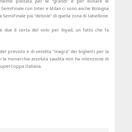
mente pilotata per le “grandi” e per evitare le
n SemiFinale con Inter e Milan ci sono anche Bologna
lla SemiFinale più “debole” di quella zona di tabellone.
e due è certa del volo per Riyad, un fatto che fa
del previsto e di vendita “magra” dei biglietti per la
 la monarchia assoluta saudita non ha intenzione di
 SuperCoppa Italiana.