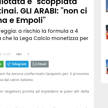
ilotata è "scoppiata"
inai. GLI ARABI: "non ci
na e Empoli"
ggia: a rischio la formula a 4
 che la Lega Calcio monetizza per
5 13:57
1431
1
p
Telegram
Email
 non ha ancora confermato l'acquisto per il prossimo
 dal calcio italiano.
in negativo) pronta ad esplodere ai piani alti della