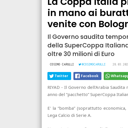
La Coppa Italia p
in mano ai buratt
venite con Bolog
Il Governo saudita tempore
della SuperCoppa Italiana
oltre 30 milioni di Euro
COSIMO CARULLI
@COSIMOCARULLI
28.03.202
Twitter
Facebook
Whatsap
RIYAD - Il Governo dell'Arabia Saudita
anno del “pacchetto” SuperCoppa Italiana
E' la “bomba” (soprattutto economica, 
Lega Calcio di Serie A.