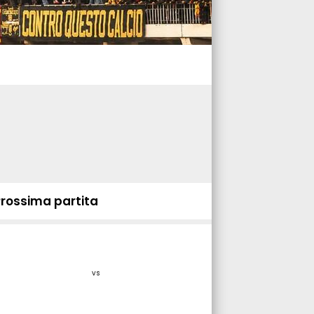
Prossima partita
vs