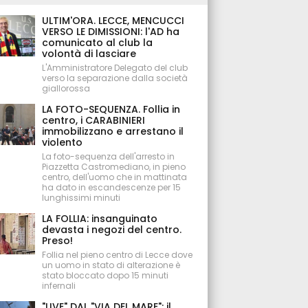
ULTIM'ORA. LECCE, MENCUCCI
VERSO LE DIMISSIONI: l'AD ha
comunicato al club la
volontà di lasciare
L'Amministratore Delegato del club
verso la separazione dalla società
giallorossa
LA FOTO-SEQUENZA. Follia in
centro, i CARABINIERI
immobilizzano e arrestano il
violento
La foto-sequenza dell'arresto in
Piazzetta Castromediano, in pieno
centro, dell'uomo che in mattinata
ha dato in escandescenze per 15
lunghissimi minuti
LA FOLLIA: insanguinato
devasta i negozi del centro.
Preso!
Follia nel pieno centro di Lecce dove
un uomo in stato di alterazione è
stato bloccato dopo 15 minuti
infernali
"LIVE" DAL "VIA DEL MARE": il