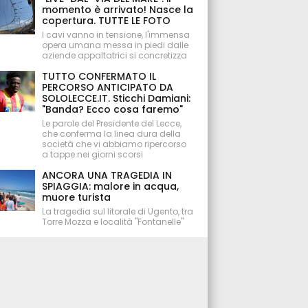
momento è arrivato! Nasce la
copertura. TUTTE LE FOTO
I cavi vanno in tensione, l'immensa
opera umana messa in piedi dalle
aziende appaltatrici si concretizza
TUTTO CONFERMATO IL
PERCORSO ANTICIPATO DA
SOLOLECCE.IT. Sticchi Damiani:
"Banda? Ecco cosa faremo"
Le parole del Presidente del Lecce,
che conferma la linea dura della
società che vi abbiamo ripercorso
a tappe nei giorni scorsi
ANCORA UNA TRAGEDIA IN
SPIAGGIA: malore in acqua,
muore turista
La tragedia sul litorale di Ugento, tra
Torre Mozza e località "Fontanelle"