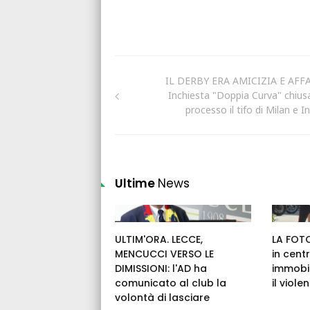
IL DERBY ERA AMICIZIA E AFFA
Inchiesta "Doppia Curva" chiusa
processo il tifo di Milan e I
Ultime
News
ULTIM'ORA. LECCE,
LA FOTO
MENCUCCI VERSO LE
in cent
DIMISSIONI: l'AD ha
immobil
comunicato al club la
il viole
volontà di lasciare