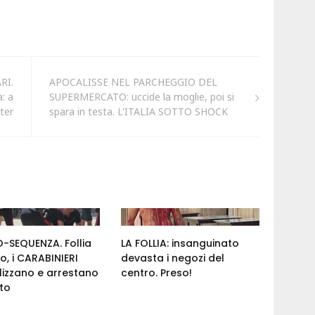
RI.
APOCALISSE NEL PARCHEGGIO DEL
: a
SUPERMERCATO: uccide la moglie, poi si
nter
spara in testa. L'ITALIA SOTTO SHOCK
-SEQUENZA. Follia
LA FOLLIA: insanguinato
ro, i CARABINIERI
devasta i negozi del
izzano e arrestano
centro. Preso!
nto